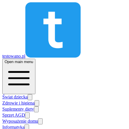
testowano.pl
Open main menu
Świat dziecka
Zdrowie i higiena
Suplementy diety
Sprzęt AGD
Wyposażenie domu
Informatyka