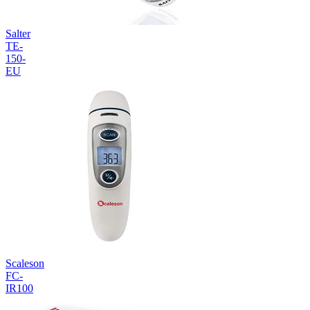
Salter
TE-
150-
EU
Scaleson
FC-
IR100