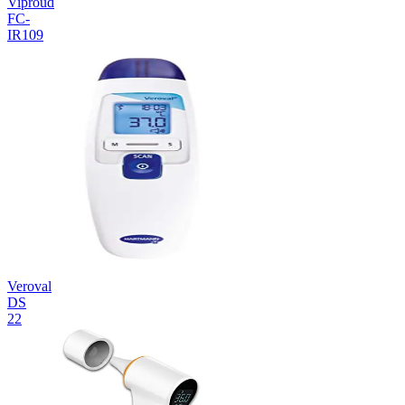
Viproud
FC-
IR109
Veroval
DS
22