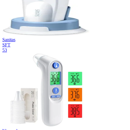
Sanitas
SFT
53