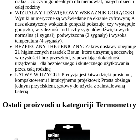
ciała2 - co czyni go idealnym dla niemowląt, małych dzieci i
całej rodziny
WIZUALNY I DŹWIĘKOWY WSKAŹNIK GORĄCZKI:
Wyniki numeryczne są wyświetlane na ekranie cyfrowym; A
nasz akustyczny wskaźnik gorączki pokazuje, czy występuje
gorączka, w zależności od liczby sygnałów dźwiękowych:
normalna (1 sygnał), podwyższona (2 sygnały) i wysoka
temperatura (4 sygnały).
BEZPIECZNY I HIGIENICZNY: Zakres dostawy obejmuje
21 higienicznych nasadek Braun, które utrzymują soczewkę
w czystości i bez przeszkód, zapewniając dokładność
urządzenia - dla bezpiecznego i skutecznego użytkowania
przez całą rodzinę
ŁATWY W UŻYCIU: Precyzja jest łatwa dzięki prostemu,
kompaktowemu i intuicyjnemu projektowi; Prosta obsługa
jednym przyciskiem, gotowy do użycia z zainstalowaną
baterią
Ostali proizvodi u kategoriji Termometry