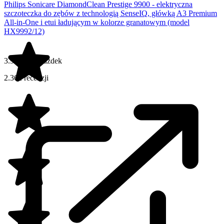
Philips Sonicare DiamondClean Prestige 9900 - elektryczna
szczoteczka do zębów z technologią SenseIQ, główką A3 Premium
All-in-One i etui ładującym w kolorze granatowym (model
HX9992/12)
3.9 na 5 gwiazdek
2.362 recenzji