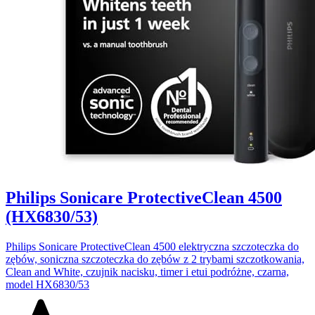
Philips Sonicare ProtectiveClean 4500
(HX6830/53)
Philips Sonicare ProtectiveClean 4500 elektryczna szczoteczka do
zębów, soniczna szczoteczka do zębów z 2 trybami szczotkowania,
Clean and White, czujnik nacisku, timer i etui podróżne, czarna,
model HX6830/53