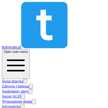
testowano.pl
Open main menu
Świat dziecka
Zdrowie i higiena
Suplementy diety
Sprzęt AGD
Wyposażenie domu
Informatyka