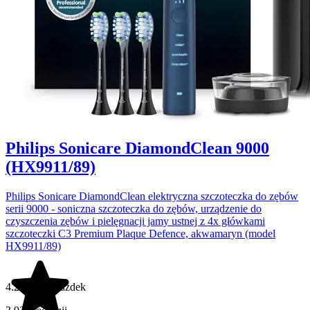
Philips Sonicare DiamondClean 9000
(HX9911/89)
Philips Sonicare DiamondClean elektryczna szczoteczka do zębów
serii 9000 - soniczna szczoteczka do zębów, urządzenie do
czyszczenia zębów i pielęgnacji jamy ustnej z 4x główkami
szczoteczki C3 Premium Plaque Defence, akwamaryn (model
HX9911/89)
4.2 na 5 gwiazdek