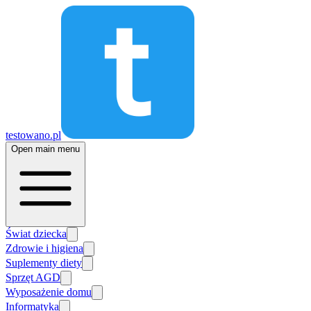
testowano.pl
Open main menu
Świat dziecka
Zdrowie i higiena
Suplementy diety
Sprzęt AGD
Wyposażenie domu
Informatyka