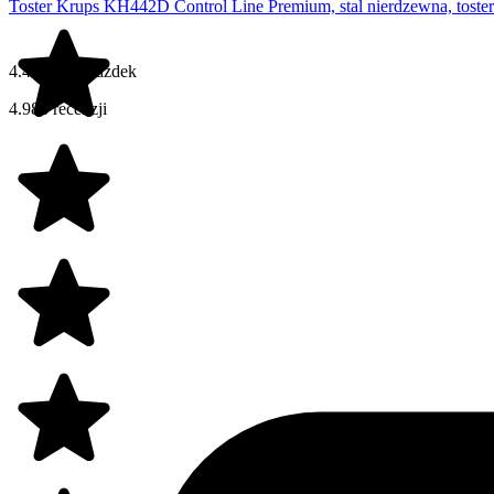
Toster Krups KH442D Control Line Premium, stal nierdzewna, toster 
4.4 na 5 gwiazdek
4.988 recenzji