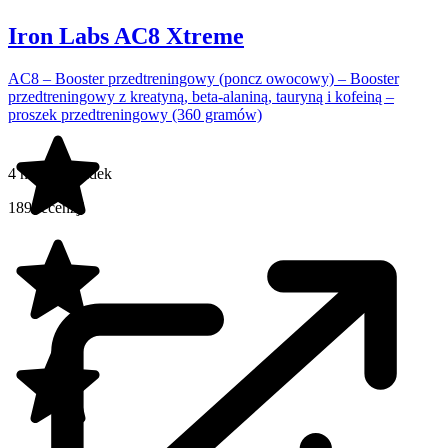
Iron Labs AC8 Xtreme
AC8 – Booster przedtreningowy (poncz owocowy) – Booster
przedtreningowy z kreatyną, beta-alaniną, tauryną i kofeiną –
proszek przedtreningowy (360 gramów)
4 na 5 gwiazdek
189 recenzji