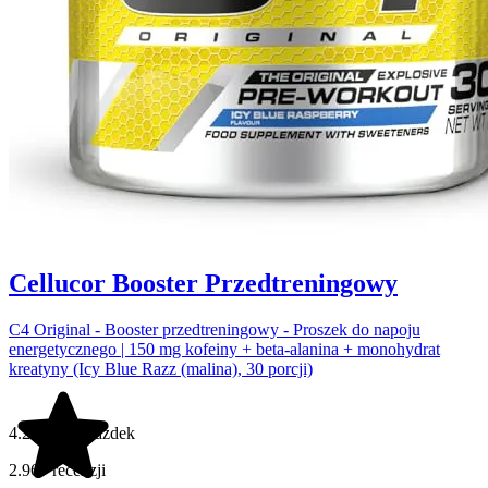
Cellucor Booster Przedtreningowy
C4 Original - Booster przedtreningowy - Proszek do napoju
energetycznego | 150 mg kofeiny + beta-alanina + monohydrat
kreatyny (Icy Blue Razz (malina), 30 porcji)
4.2 na 5 gwiazdek
2.967 recenzji