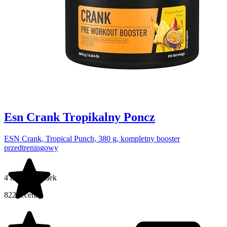
Esn Crank Tropikalny Poncz
ESN Crank, Tropical Punch, 380 g, kompletny booster
przedtreningowy
4 na 5 gwiazdek
822 recenzji