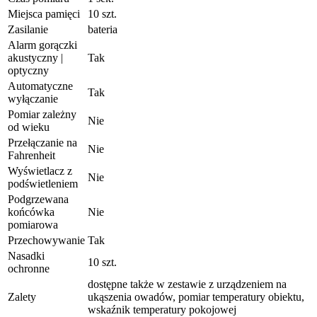
Miejsca pamięci
10 szt.
Zasilanie
bateria
Alarm gorączki
akustyczny |
Tak
optyczny
Automatyczne
Tak
wyłączanie
Pomiar zależny
Nie
od wieku
Przełączanie na
Nie
Fahrenheit
Wyświetlacz z
Nie
podświetleniem
Podgrzewana
końcówka
Nie
pomiarowa
Przechowywanie
Tak
Nasadki
10 szt.
ochronne
dostępne także w zestawie z urządzeniem na
Zalety
ukąszenia owadów, pomiar temperatury obiektu,
wskaźnik temperatury pokojowej