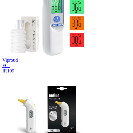
Viproud
FC-
IR109