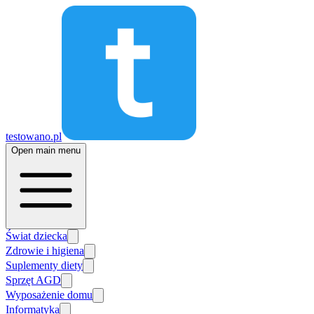
testowano.pl
Open main menu
Świat dziecka
Zdrowie i higiena
Suplementy diety
Sprzęt AGD
Wyposażenie domu
Informatyka