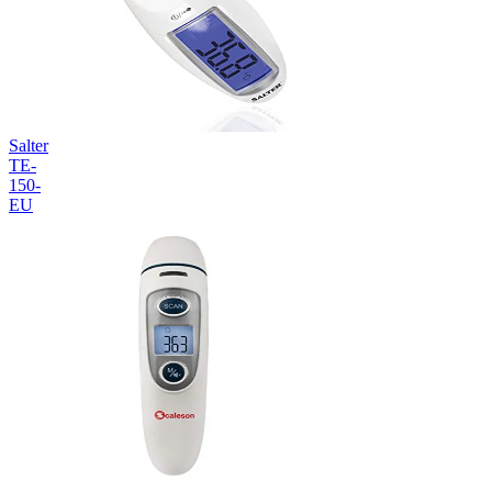
Salter
TE-
150-
EU