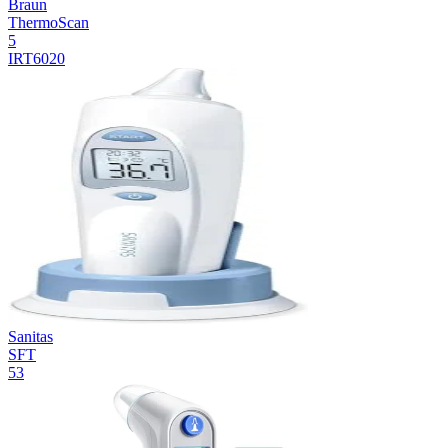
Braun
ThermoScan
5
IRT6020
Sanitas
SFT
53