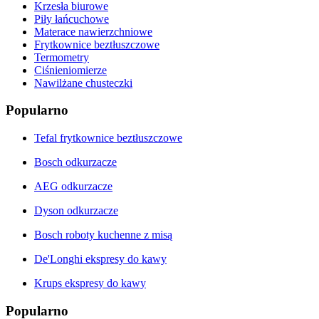
Krzesła biurowe
Piły łańcuchowe
Materace nawierzchniowe
Frytkownice beztłuszczowe
Termometry
Ciśnieniomierze
Nawilżane chusteczki
Popularno
Tefal frytkownice beztłuszczowe
Bosch odkurzacze
AEG odkurzacze
Dyson odkurzacze
Bosch roboty kuchenne z misą
De'Longhi ekspresy do kawy
Krups ekspresy do kawy
Popularno