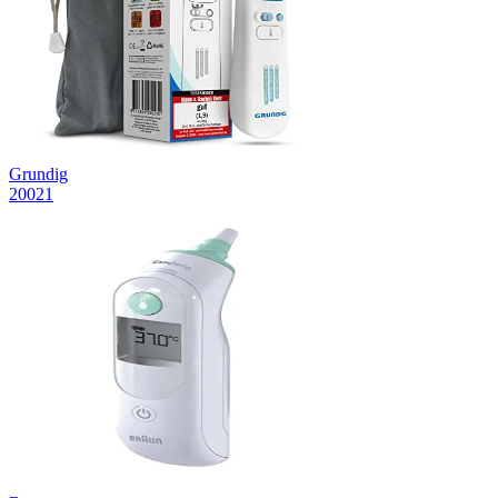
Grundig
20021