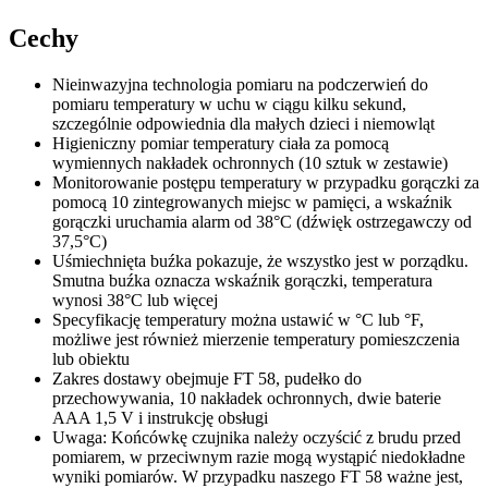
Cechy
Nieinwazyjna technologia pomiaru na podczerwień do
pomiaru temperatury w uchu w ciągu kilku sekund,
szczególnie odpowiednia dla małych dzieci i niemowląt
Higieniczny pomiar temperatury ciała za pomocą
wymiennych nakładek ochronnych (10 sztuk w zestawie)
Monitorowanie postępu temperatury w przypadku gorączki za
pomocą 10 zintegrowanych miejsc w pamięci, a wskaźnik
gorączki uruchamia alarm od 38°C (dźwięk ostrzegawczy od
37,5°C)
Uśmiechnięta buźka pokazuje, że wszystko jest w porządku.
Smutna buźka oznacza wskaźnik gorączki, temperatura
wynosi 38°C lub więcej
Specyfikację temperatury można ustawić w °C lub °F,
możliwe jest również mierzenie temperatury pomieszczenia
lub obiektu
Zakres dostawy obejmuje FT 58, pudełko do
przechowywania, 10 nakładek ochronnych, dwie baterie
AAA 1,5 V i instrukcję obsługi
Uwaga: Końcówkę czujnika należy oczyścić z brudu przed
pomiarem, w przeciwnym razie mogą wystąpić niedokładne
wyniki pomiarów. W przypadku naszego FT 58 ważne jest,