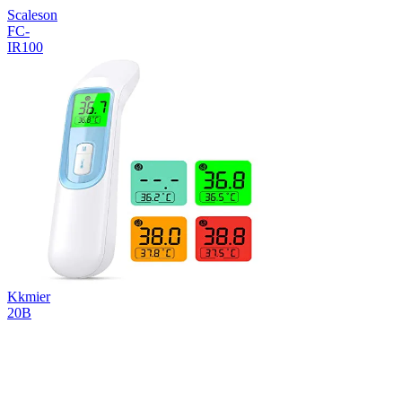
Scaleson
FC-
IR100
Kkmier
20B