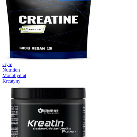
Gym
Nutrition
Monohydrat
Kreatyny