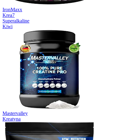
IronMaxx
Krea7
Superalkaline
Kiwi
Mastervalley
Kreatyna