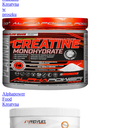
Kreatyna
w
proszku
Alphapower
Food
Kreatyna