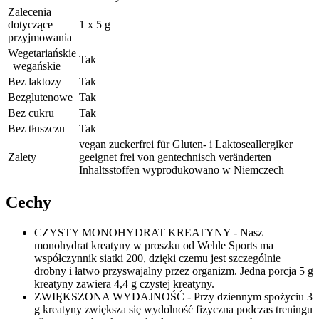
Zalecenia
dotyczące
1 x 5 g
przyjmowania
Wegetariańskie
Tak
| wegańskie
Bez laktozy
Tak
Bezglutenowe
Tak
Bez cukru
Tak
Bez tłuszczu
Tak
vegan zuckerfrei für Gluten- i Laktoseallergiker
Zalety
geeignet frei von gentechnisch veränderten
Inhaltsstoffen wyprodukowano w Niemczech
Cechy
CZYSTY MONOHYDRAT KREATYNY - Nasz
monohydrat kreatyny w proszku od Wehle Sports ma
współczynnik siatki 200, dzięki czemu jest szczególnie
drobny i łatwo przyswajalny przez organizm. Jedna porcja 5 g
kreatyny zawiera 4,4 g czystej kreatyny.
ZWIĘKSZONA WYDAJNOŚĆ - Przy dziennym spożyciu 3
g kreatyny zwiększa się wydolność fizyczna podczas treningu