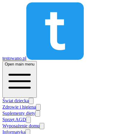
testowano.pl
Open main menu
Świat dziecka
Zdrowie i higiena
Suplementy diety
Sprzęt AGD
Wyposażenie domu
Informatyka