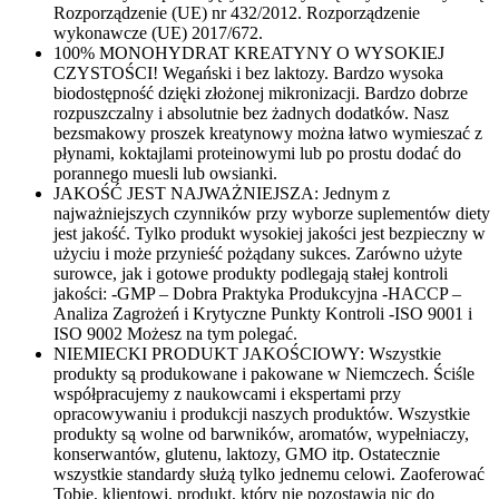
Rozporządzenie (UE) nr 432/2012. Rozporządzenie
wykonawcze (UE) 2017/672.
100% MONOHYDRAT KREATYNY O WYSOKIEJ
CZYSTOŚCI! Wegański i bez laktozy. Bardzo wysoka
biodostępność dzięki złożonej mikronizacji. Bardzo dobrze
rozpuszczalny i absolutnie bez żadnych dodatków. Nasz
bezsmakowy proszek kreatynowy można łatwo wymieszać z
płynami, koktajlami proteinowymi lub po prostu dodać do
porannego muesli lub owsianki.
JAKOŚĆ JEST NAJWAŻNIEJSZA: Jednym z
najważniejszych czynników przy wyborze suplementów diety
jest jakość. Tylko produkt wysokiej jakości jest bezpieczny w
użyciu i może przynieść pożądany sukces. Zarówno użyte
surowce, jak i gotowe produkty podlegają stałej kontroli
jakości: -GMP – Dobra Praktyka Produkcyjna -HACCP –
Analiza Zagrożeń i Krytyczne Punkty Kontroli -ISO 9001 i
ISO 9002 Możesz na tym polegać.
NIEMIECKI PRODUKT JAKOŚCIOWY: Wszystkie
produkty są produkowane i pakowane w Niemczech. Ściśle
współpracujemy z naukowcami i ekspertami przy
opracowywaniu i produkcji naszych produktów. Wszystkie
produkty są wolne od barwników, aromatów, wypełniaczy,
konserwantów, glutenu, laktozy, GMO itp. Ostatecznie
wszystkie standardy służą tylko jednemu celowi. Zaoferować
Tobie, klientowi, produkt, który nie pozostawia nic do