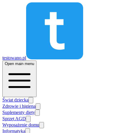
testowano.pl
Open main menu
Świat dziecka
Zdrowie i higiena
Suplementy diety
Sprzęt AGD
Wyposażenie domu
Informatyka