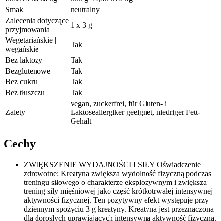
Smak
neutralny
Zalecenia dotyczące
1 x 3 g
przyjmowania
Wegetariańskie |
Tak
wegańskie
Bez laktozy
Tak
Bezglutenowe
Tak
Bez cukru
Tak
Bez tłuszczu
Tak
vegan, zuckerfrei, für Gluten- i
Zalety
Laktoseallergiker geeignet, niedriger Fett-
Gehalt
Cechy
ZWIĘKSZENIE WYDAJNOŚCI I SIŁY Oświadczenie
zdrowotne: Kreatyna zwiększa wydolność fizyczną podczas
treningu siłowego o charakterze eksplozywnym i zwiększa
trening siły mięśniowej jako część krótkotrwałej intensywnej
aktywności fizycznej. Ten pozytywny efekt występuje przy
dziennym spożyciu 3 g kreatyny. Kreatyna jest przeznaczona
dla dorosłych uprawiających intensywną aktywność fizyczną.