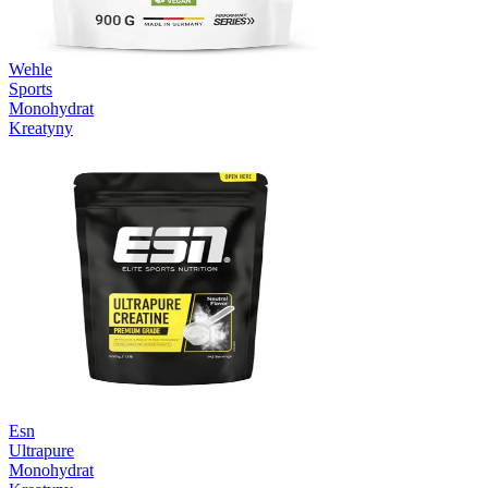
Wehle
Sports
Monohydrat
Kreatyny
Esn
Ultrapure
Monohydrat