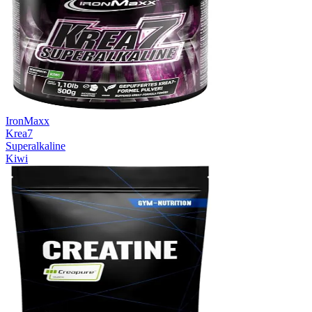
IronMaxx
Krea7
Superalkaline
Kiwi