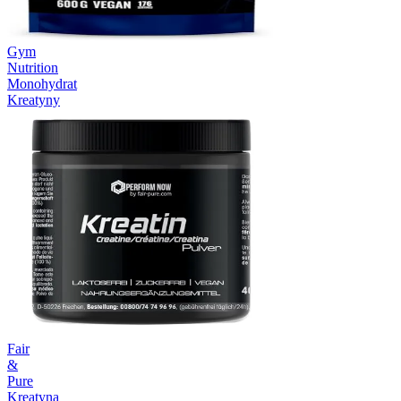
Gym
Nutrition
Monohydrat
Kreatyny
Fair
&
Pure
Kreatyna