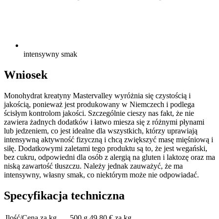
intensywny smak
Wniosek
Monohydrat kreatyny Mastervalley wyróżnia się czystością i
jakością, ponieważ jest produkowany w Niemczech i podlega
ścisłym kontrolom jakości. Szczególnie cieszy nas fakt, że nie
zawiera żadnych dodatków i łatwo miesza się z różnymi płynami
lub jedzeniem, co jest idealne dla wszystkich, którzy uprawiają
intensywną aktywność fizyczną i chcą zwiększyć masę mięśniową i
siłę. Dodatkowymi zaletami tego produktu są to, że jest wegański,
bez cukru, odpowiedni dla osób z alergią na gluten i laktozę oraz ma
niską zawartość tłuszczu. Należy jednak zauważyć, że ma
intensywny, własny smak, co niektórym może nie odpowiadać.
Specyfikacja techniczna
Ilość/Cena za kg
500 g 49,80 € za kg