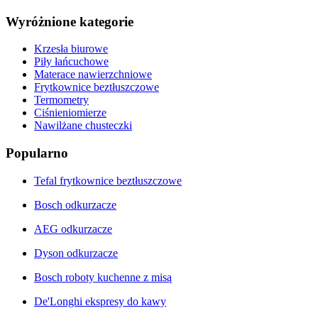
Wyróżnione kategorie
Krzesła biurowe
Piły łańcuchowe
Materace nawierzchniowe
Frytkownice beztłuszczowe
Termometry
Ciśnieniomierze
Nawilżane chusteczki
Popularno
Tefal frytkownice beztłuszczowe
Bosch odkurzacze
AEG odkurzacze
Dyson odkurzacze
Bosch roboty kuchenne z misą
De'Longhi ekspresy do kawy