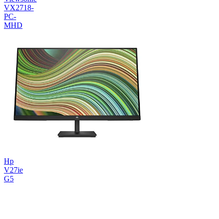
VX2718-
PC-
MHD
Hp
V27ie
G5