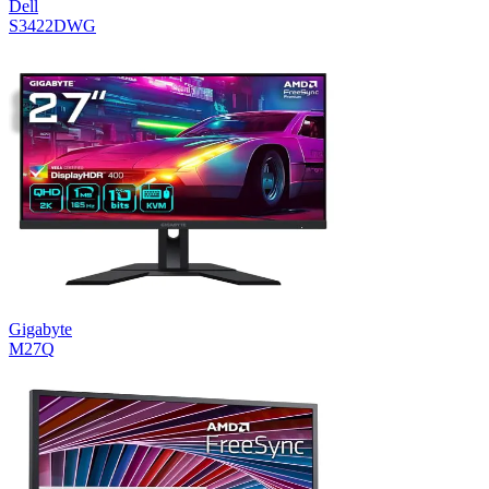
Dell
S3422DWG
Gigabyte
M27Q