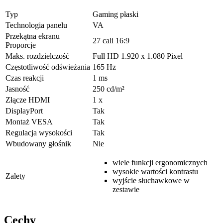
Typ
Gaming płaski
Technologia panelu
VA
Przekątna ekranu
27 cali 16:9
Proporcje
Maks. rozdzielczość
Full HD 1.920 x 1.080 Pixel
Częstotliwość odświeżania
165 Hz
Czas reakcji
1 ms
Jasność
250 cd/m²
Złącze HDMI
1 x
DisplayPort
Tak
Montaż VESA
Tak
Regulacja wysokości
Tak
Wbudowany głośnik
Nie
wiele funkcji ergonomicznych
wysokie wartości kontrastu
Zalety
wyjście słuchawkowe w
zestawie
Cechy