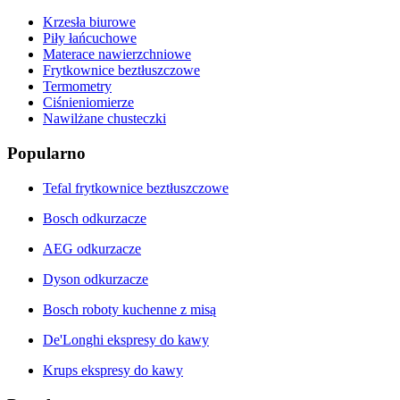
Krzesła biurowe
Piły łańcuchowe
Materace nawierzchniowe
Frytkownice beztłuszczowe
Termometry
Ciśnieniomierze
Nawilżane chusteczki
Popularno
Tefal frytkownice beztłuszczowe
Bosch odkurzacze
AEG odkurzacze
Dyson odkurzacze
Bosch roboty kuchenne z misą
De'Longhi ekspresy do kawy
Krups ekspresy do kawy