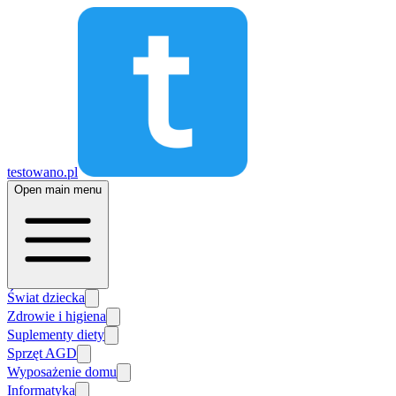
testowano.pl
Open main menu
Świat dziecka
Zdrowie i higiena
Suplementy diety
Sprzęt AGD
Wyposażenie domu
Informatyka