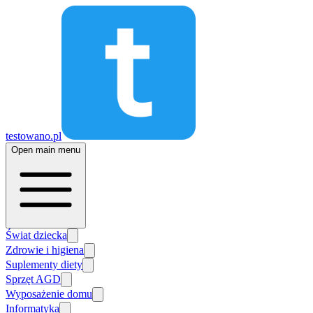
testowano.pl
Open main menu
Świat dziecka
Zdrowie i higiena
Suplementy diety
Sprzęt AGD
Wyposażenie domu
Informatyka