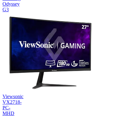
Odyssey
G3
Viewsonic
VX2718-
PC-
MHD