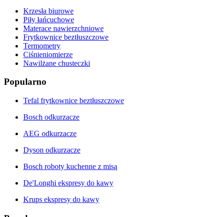
Krzesła biurowe
Piły łańcuchowe
Materace nawierzchniowe
Frytkownice beztłuszczowe
Termometry
Ciśnieniomierze
Nawilżane chusteczki
Popularno
Tefal frytkownice beztłuszczowe
Bosch odkurzacze
AEG odkurzacze
Dyson odkurzacze
Bosch roboty kuchenne z misą
De'Longhi ekspresy do kawy
Krups ekspresy do kawy