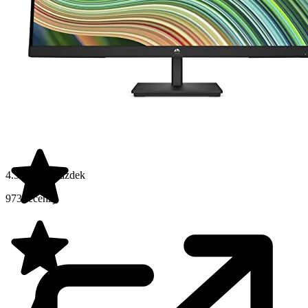
4.5 na 5 gwiazdek
973 recenzji