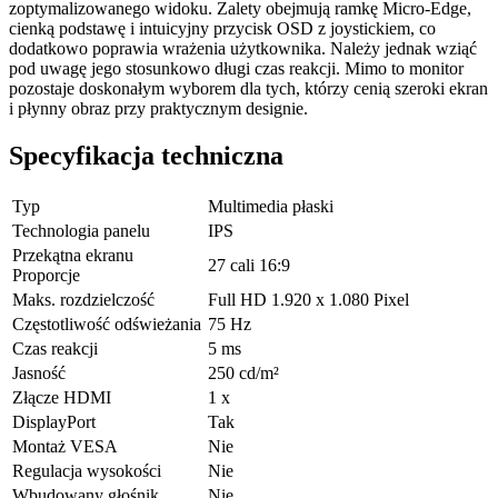
zoptymalizowanego widoku. Zalety obejmują ramkę Micro-Edge,
cienką podstawę i intuicyjny przycisk OSD z joystickiem, co
dodatkowo poprawia wrażenia użytkownika. Należy jednak wziąć
pod uwagę jego stosunkowo długi czas reakcji. Mimo to monitor
pozostaje doskonałym wyborem dla tych, którzy cenią szeroki ekran
i płynny obraz przy praktycznym designie.
Specyfikacja techniczna
Typ
Multimedia płaski
Technologia panelu
IPS
Przekątna ekranu
27 cali 16:9
Proporcje
Maks. rozdzielczość
Full HD 1.920 x 1.080 Pixel
Częstotliwość odświeżania
75 Hz
Czas reakcji
5 ms
Jasność
250 cd/m²
Złącze HDMI
1 x
DisplayPort
Tak
Montaż VESA
Nie
Regulacja wysokości
Nie
Wbudowany głośnik
Nie