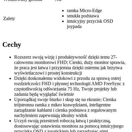
ramka Micro-Edge
smukła podstawa
Zalety
intuicyjny przycisk OSD
joypada
Cechy
Rozszerz swoją wizję i produktywność dzięki temu 27-
calowemu monitorowi FHD; Cienki, duży monitor sprawia,
że praca jest łatwa i przyjemna dzięki ostremu jak brzytwa
wyświetlaczowi i prostej konstrukcji
Dzięki doskonałemu widokowi z przodu za sprawą ostrej
rozdzielczości FHD i płynnej technologii AMD FreeSync z
częstotliwością odświeżania 75 Hz, Twoje projekty lub
zadania będą wyglądać świetnie
Uporządkuj swoje biurko i skup się na ekranie; Cienka
trójstronna ramka z mikro krawędziami, inteligentne
zarządzanie kablami i cienka podstawa z regulowanym
nachyleniem zapewniają idealny widok
Uczyń swoją przestrzeń roboczą łatwą i praktyczną,
dostosowując ustawienia monitora za pomocą intuicyjnego
przycisku OSD z joystickiem lub zarządzając nimi