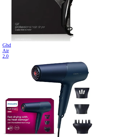
Ghd
Air
2.0