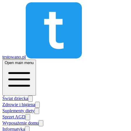
testowano.pl
Open main menu
Świat dziecka
Zdrowie i higiena
Suplementy diety
Sprzęt AGD
Wyposażenie domu
Informatyka