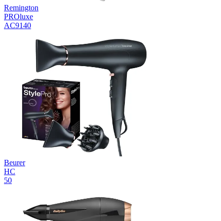
Remington
PROluxe
AC9140
Beurer
HC
50