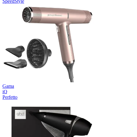
SpeedStyle
Gama
iQ
Perfetto