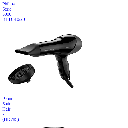
Philips
Seria
5000
BHD510/20
Braun
Satin
Hair
7
(HD785)