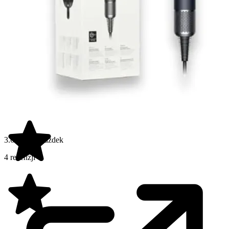
3.6 na 5 gwiazdek
4 recenzji