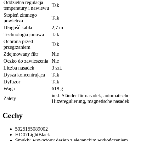
Oddzielna regulacja
Tak
temperatury i nawiewu
Stopień zimnego
Tak
powietrza
Długość kabla
2,7 m
Technologia jonowa
Tak
Ochrona przed
Tak
przegrzaniem
Zdejmowany filtr
Nie
Oczko do zawieszenia
Nie
Liczba nasadek
3 szt.
Dysza koncentrująca
Tak
Dyfuzor
Tak
Waga
618 g
inkl. Ständer für nasadek, automatische
Zalety
Hitzeregulierung, magnetische nasadek
Cechy
5025155089002
HD07LightBlack
Smukły, wyważony design z eleganckim wykończeniem.