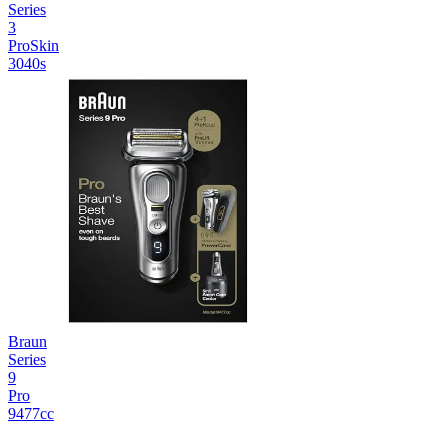
Series
3
ProSkin
3040s
Braun
Series
9
Pro
9477cc