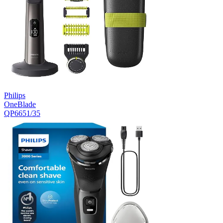
Philips
OneBlade
QP6651/35