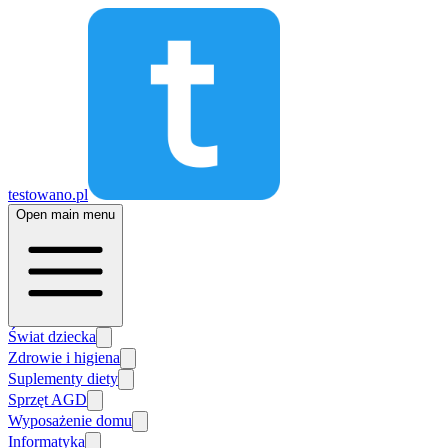
testowano.pl
Open main menu
Świat dziecka
Zdrowie i higiena
Suplementy diety
Sprzęt AGD
Wyposażenie domu
Informatyka