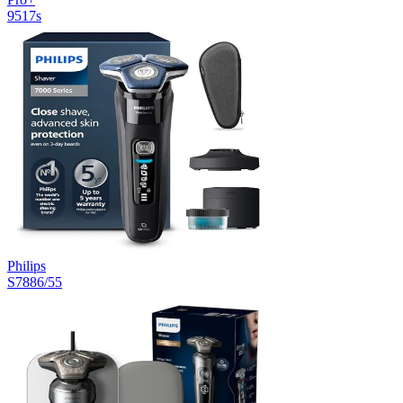
9517s
Philips
S7886/55