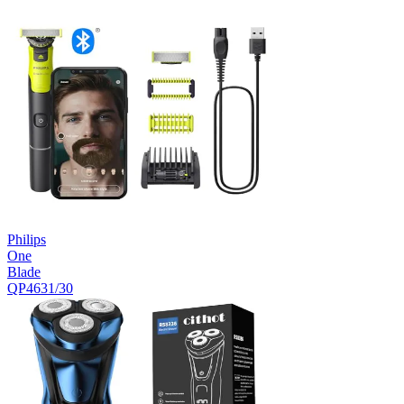
Philips
One
Blade
QP4631/30