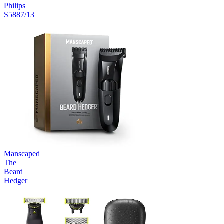
Philips
S5887/13
Manscaped
The
Beard
Hedger