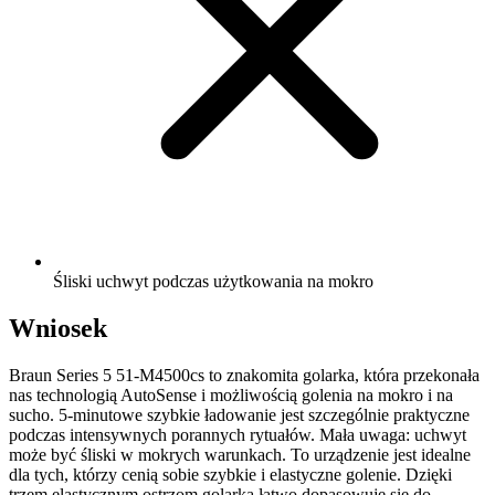
Śliski uchwyt podczas użytkowania na mokro
Wniosek
Braun Series 5 51-M4500cs to znakomita golarka, która przekonała
nas technologią AutoSense i możliwością golenia na mokro i na
sucho. 5-minutowe szybkie ładowanie jest szczególnie praktyczne
podczas intensywnych porannych rytuałów. Mała uwaga: uchwyt
może być śliski w mokrych warunkach. To urządzenie jest idealne
dla tych, którzy cenią sobie szybkie i elastyczne golenie. Dzięki
trzem elastycznym ostrzom golarka łatwo dopasowuje się do