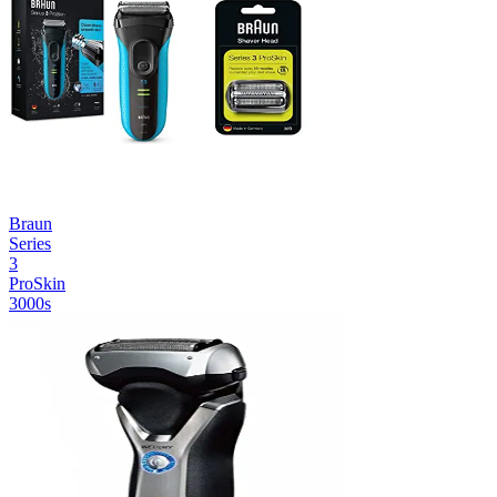
Braun
Series
3
ProSkin
3000s