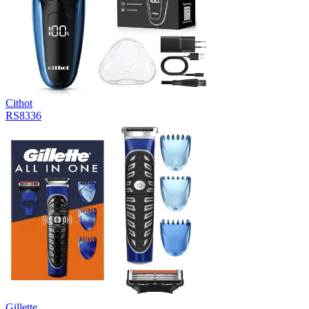
Cithot
RS8336
Gillette