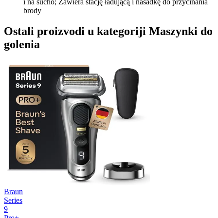
i na sucho; Zawiera stację ładującą i nasadkę do przycinania
brody
Ostali proizvodi u kategoriji Maszynki do
golenia
Braun
Series
9
Pro+