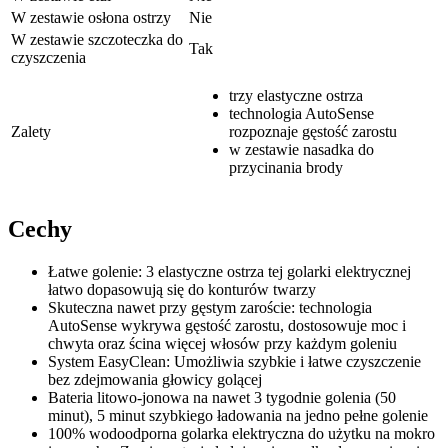
W zestawie osłona ostrzy
Nie
W zestawie szczoteczka do
Tak
czyszczenia
trzy elastyczne ostrza
technologia AutoSense
Zalety
rozpoznaje gęstość zarostu
w zestawie nasadka do
przycinania brody
Cechy
Łatwe golenie: 3 elastyczne ostrza tej golarki elektrycznej
łatwo dopasowują się do konturów twarzy
Skuteczna nawet przy gęstym zaroście: technologia
AutoSense wykrywa gęstość zarostu, dostosowuje moc i
chwyta oraz ścina więcej włosów przy każdym goleniu
System EasyClean: Umożliwia szybkie i łatwe czyszczenie
bez zdejmowania głowicy golącej
Bateria litowo-jonowa na nawet 3 tygodnie golenia (50
minut), 5 minut szybkiego ładowania na jedno pełne golenie
100% wodoodporna golarka elektryczna do użytku na mokro