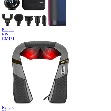
Renpho
RP-
GM171
Renpho