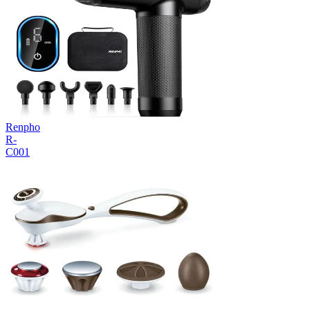
Renpho
R-
C001