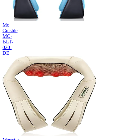
Mo
Cuishle
MO-
BLT-
020-
DE
Masażer