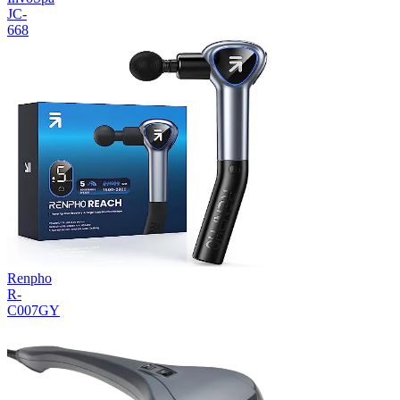
JC-
668
Renpho
R-
C007GY