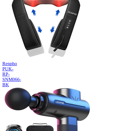
Renpho
PUK-
RP-
SNM066-
BK