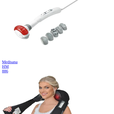
Medisana
HM
886