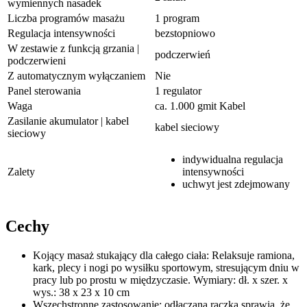
wymiennych nasadek
Liczba programów masażu
1 program
Regulacja intensywności
bezstopniowo
W zestawie z funkcją grzania |
podczerwień
podczerwieni
Z automatycznym wyłączaniem
Nie
Panel sterowania
1 regulator
Waga
ca. 1.000 gmit Kabel
Zasilanie akumulator | kabel
kabel sieciowy
sieciowy
indywidualna regulacja
Zalety
intensywności
uchwyt jest zdejmowany
Cechy
Kojący masaż stukający dla całego ciała: Relaksuje ramiona,
kark, plecy i nogi po wysiłku sportowym, stresującym dniu w
pracy lub po prostu w międzyczasie. Wymiary: dł. x szer. x
wys.: 38 x 23 x 10 cm
Wszechstronne zastosowanie: odłączana rączka sprawia, że