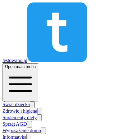
testowano.pl
Open main menu
Świat dziecka
Zdrowie i higiena
Suplementy diety
Sprzęt AGD
Wyposażenie domu
Informatyka