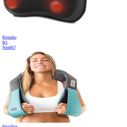
Renpho
Rf-
Nm067
InvoSpa