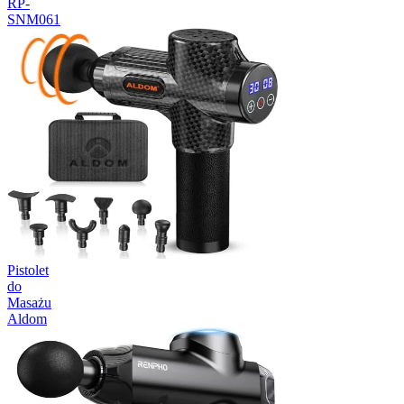
RP-
SNM061
Pistolet
do
Masażu
Aldom