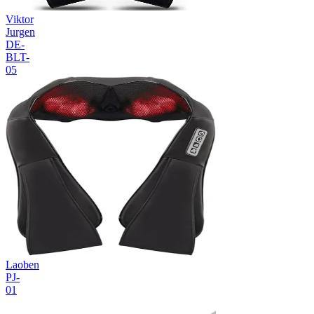
Viktor
Jurgen
DE-
BLT-
05
Laoben
PJ-
01