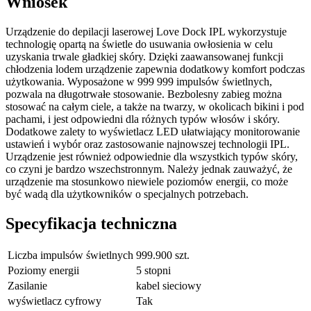
Wniosek
Urządzenie do depilacji laserowej Love Dock IPL wykorzystuje
technologię opartą na świetle do usuwania owłosienia w celu
uzyskania trwale gładkiej skóry. Dzięki zaawansowanej funkcji
chłodzenia lodem urządzenie zapewnia dodatkowy komfort podczas
użytkowania. Wyposażone w 999 999 impulsów świetlnych,
pozwala na długotrwałe stosowanie. Bezbolesny zabieg można
stosować na całym ciele, a także na twarzy, w okolicach bikini i pod
pachami, i jest odpowiedni dla różnych typów włosów i skóry.
Dodatkowe zalety to wyświetlacz LED ułatwiający monitorowanie
ustawień i wybór oraz zastosowanie najnowszej technologii IPL.
Urządzenie jest również odpowiednie dla wszystkich typów skóry,
co czyni je bardzo wszechstronnym. Należy jednak zauważyć, że
urządzenie ma stosunkowo niewiele poziomów energii, co może
być wadą dla użytkowników o specjalnych potrzebach.
Specyfikacja techniczna
Liczba impulsów świetlnych
999.900 szt.
Poziomy energii
5 stopni
Zasilanie
kabel sieciowy
wyświetlacz cyfrowy
Tak