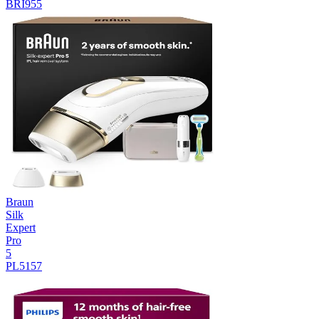
BRI955
Braun
Silk
Expert
Pro
5
PL5157