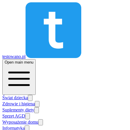
testowano.pl
Open main menu
Świat dziecka
Zdrowie i higiena
Suplementy diety
Sprzęt AGD
Wyposażenie domu
Informatyka