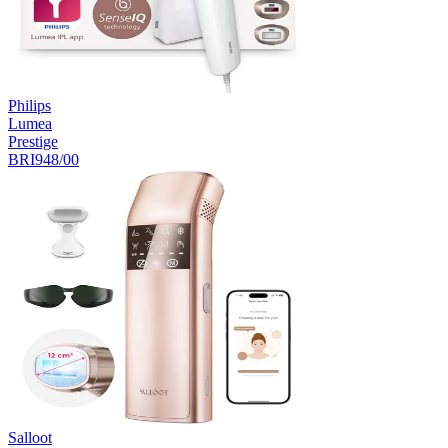
Philips
Lumea
Prestige
BRI948/00
Salloot