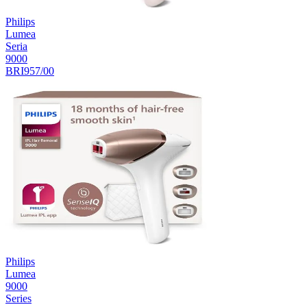
Philips
Lumea
Seria
9000
BRI957/00
Philips
Lumea
9000
Series