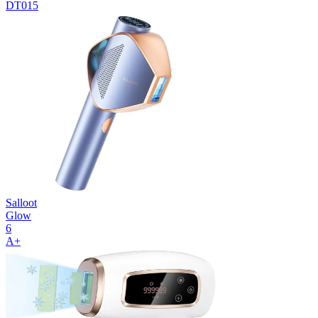
DT015
Salloot
Glow
6
A+