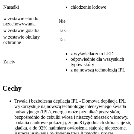
Nasadki
chłodzenie lodowe
w zestawie etui do
Nie
przechowywania
w zestawie golarka
Tak
w zestawie okulary
Tak
ochronne
z wyświetlaczem LED
odpowiednie dla wszystkich
Zalety
typów skóry
z najnowszą technologią IPL
Cechy
Trwała i bezbolesna depilacja IPL - Domowa depilacja IPL
wykorzystuje najnowszą technologię intensywnego światła
pulsacyjnego (IPL), energia może przenikać przez skórę
bezpośrednio do cebulki włosa i niszczyć mieszek włosowy,
badania naukowe pokazują, że po 8 tygodniach skóra staje się
gładka, a do 92% nadmiaru owłosienia staje się niepozorne.
Kuracja usuwania owłosienia trwa 8 tygodni, proszę