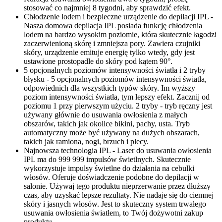
stosować co najmniej 8 tygodni, aby sprawdzić efekt.
Chłodzenie lodem i bezpieczne urządzenie do depilacji IPL -
Nasza domowa depilacja IPL posiada funkcję chłodzenia
lodem na bardzo wysokim poziomie, która skutecznie łagodzi
zaczerwienioną skórę i zmniejsza pory. Zawiera czujniki
skóry, urządzenie emituje energię tylko wtedy, gdy jest
ustawione prostopadle do skóry pod kątem 90°.
5 opcjonalnych poziomów intensywności światła i 2 tryby
błysku - 5 opcjonalnych poziomów intensywności światła,
odpowiednich dla wszystkich typów skóry. Im wyższy
poziom intensywności światła, tym lepszy efekt. Zacznij od
poziomu 1 przy pierwszym użyciu. 2 tryby - tryb ręczny jest
używany głównie do usuwania owłosienia z małych
obszarów, takich jak okolice bikini, pachy, usta. Tryb
automatyczny może być używany na dużych obszarach,
takich jak ramiona, nogi, brzuch i plecy.
Najnowsza technologia IPL - Laser do usuwania owłosienia
IPL ma do 999 999 impulsów świetlnych. Skutecznie
wykorzystuje impulsy świetlne do działania na cebulki
włosów. Oferuje doświadczenie podobne do depilacji w
salonie. Używaj tego produktu nieprzerwanie przez dłuższy
czas, aby uzyskać lepsze rezultaty. Nie nadaje się do ciemnej
skóry i jasnych włosów. Jest to skuteczny system trwałego
usuwania owłosienia światłem, to Twój dożywotni zakup
produktu.