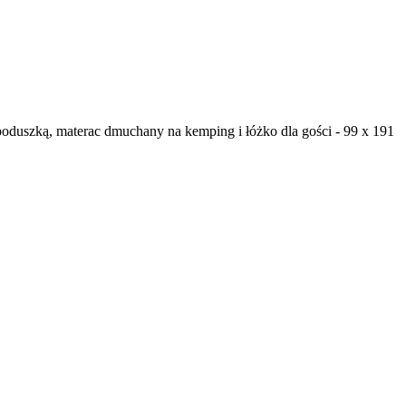
duszką, materac dmuchany na kemping i łóżko dla gości - 99 x 191