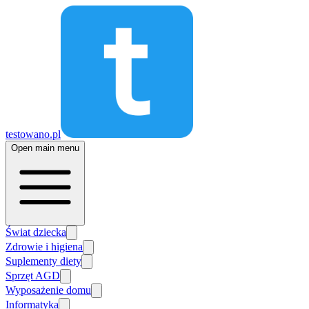
testowano.pl
Open main menu
Świat dziecka
Zdrowie i higiena
Suplementy diety
Sprzęt AGD
Wyposażenie domu
Informatyka