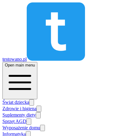
testowano.pl
Open main menu
Świat dziecka
Zdrowie i higiena
Suplementy diety
Sprzęt AGD
Wyposażenie domu
Informatyka