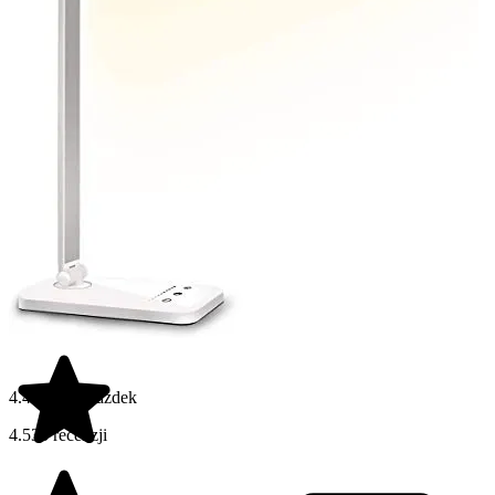
4.4 na 5 gwiazdek
4.533 recenzji