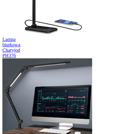
Lampa
biurkowa
Charyjod
PH376