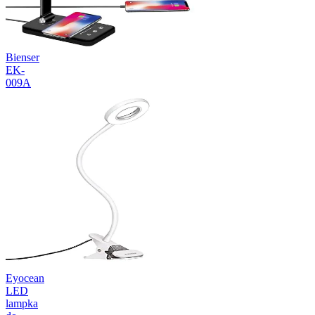
Bienser
EK-
009A
Eyocean
LED
lampka