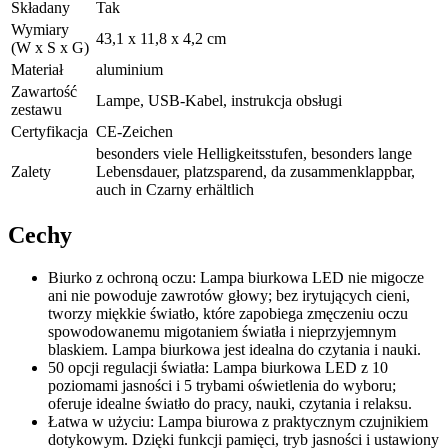
Składany
Tak
Wymiary
43,1 x 11,8 x 4,2 cm
(W x S x G)
Materiał
aluminium
Zawartość
Lampe, USB-Kabel, instrukcja obsługi
zestawu
Certyfikacja
CE-Zeichen
besonders viele Helligkeitsstufen, besonders lange
Zalety
Lebensdauer, platzsparend, da zusammenklappbar,
auch in Czarny erhältlich
Cechy
Biurko z ochroną oczu: Lampa biurkowa LED nie migocze
ani nie powoduje zawrotów głowy; bez irytujących cieni,
tworzy miękkie światło, które zapobiega zmęczeniu oczu
spowodowanemu migotaniem światła i nieprzyjemnym
blaskiem. Lampa biurkowa jest idealna do czytania i nauki.
50 opcji regulacji światła: Lampa biurkowa LED z 10
poziomami jasności i 5 trybami oświetlenia do wyboru;
oferuje idealne światło do pracy, nauki, czytania i relaksu.
Łatwa w użyciu: Lampa biurowa z praktycznym czujnikiem
dotykowym. Dzięki funkcji pamięci, tryb jasności i ustawiony