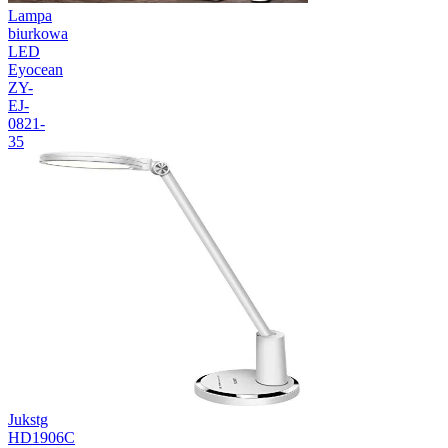
Lampa
biurkowa
LED
Eyocean
ZY-
EJ-
0821-
35
Jukstg
HD1906C