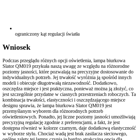
ograniczony kąt regulacji światła
Wniosek
Podczas przeglądu różnych opcji oświetlenia, lampa biurkowa
Slator QM019 przykuła naszą uwagę ze względu na różnorodne
poziomy jasności, które pozwalają na precyzyjne dostosowanie do
indywidualnych potrzeb. Jej trwałość wyróżnia ją spośród innych
modeli i obiecuje długotrwałą niezawodność. Dodatkowo,
oszczędza miejsce i jest praktyczna, ponieważ można ją złożyć, co
jest szczególnie przydatne w ciasnych przestrzeniach roboczych. Ta
kombinacja trwałości, elastyczności i oszczędzającego miejsce
designu sprawia, że lampa biurkowa Slator QM019 jest
przemyślanym wyborem dla różnorodnych potrzeb
oświetleniowych. Ponadto, jej liczne poziomy jasności umożliwiają
precyzyjną regulację zgodnie z preferencjami, a fakt, że jest
dostępna również w kolorze czarnym, daje dodatkową elastyczność
w wyborze stylu. Chociaż wadą jest brak zasilacza sieciowego,
ogólne zalety tej lampy czynią ją bardzo atrakcyjną opcją dla