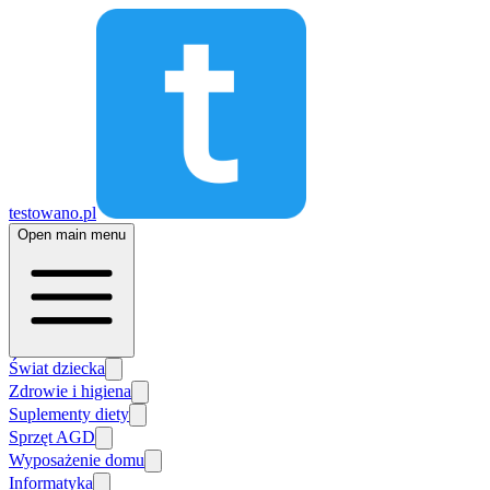
testowano.pl
Open main menu
Świat dziecka
Zdrowie i higiena
Suplementy diety
Sprzęt AGD
Wyposażenie domu
Informatyka