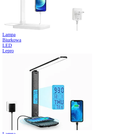
Lampa
Biurkowa
LED
Lepro
Lampa