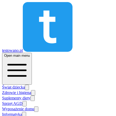
testowano.pl
Open main menu
Świat dziecka
Zdrowie i higiena
Suplementy diety
Sprzęt AGD
Wyposażenie domu
Informatyka