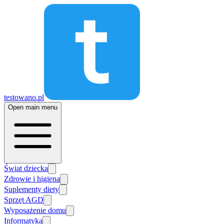
testowano.pl
Open main menu
Świat dziecka
Zdrowie i higiena
Suplementy diety
Sprzęt AGD
Wyposażenie domu
Informatyka