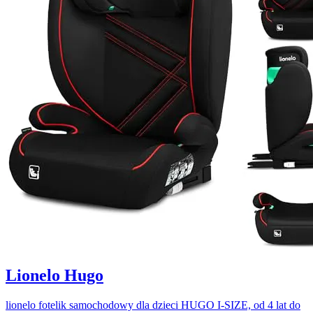
Lionelo Hugo
lionelo fotelik samochodowy dla dzieci HUGO I-SIZE, od 4 lat do