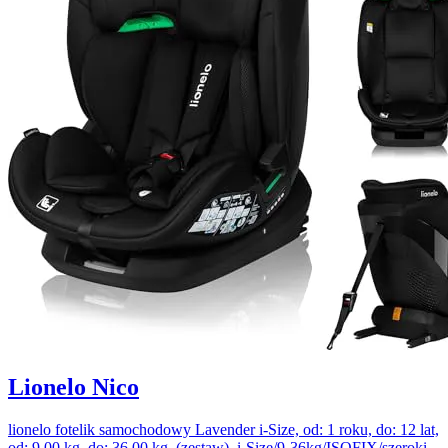
Lionelo Nico
lionelo fotelik samochodowy Lavender i-Size, od: 1 roku, do: 12 lat,
od: 9,00 kg, do: 36,00 kg, (zestaw), i-Size/9-36kg/ISOFIX/szeroki