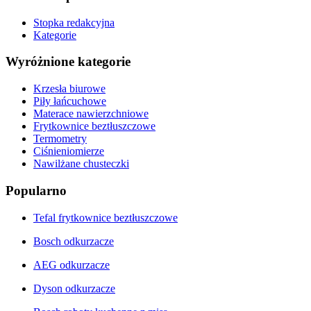
Stopka redakcyjna
Kategorie
Wyróżnione kategorie
Krzesła biurowe
Piły łańcuchowe
Materace nawierzchniowe
Frytkownice beztłuszczowe
Termometry
Ciśnieniomierze
Nawilżane chusteczki
Popularno
Tefal frytkownice beztłuszczowe
Bosch odkurzacze
AEG odkurzacze
Dyson odkurzacze