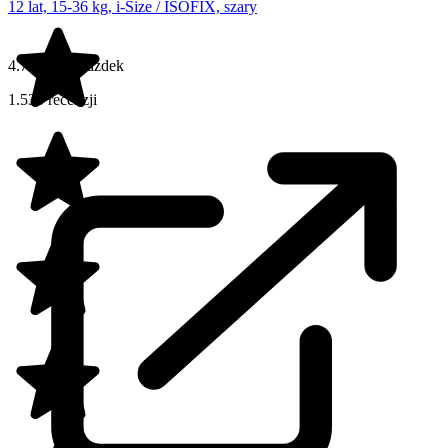
12 lat, 15-36 kg, i-Size / ISOFIX, szary
4.7 na 5 gwiazdek
1.535 recenzji