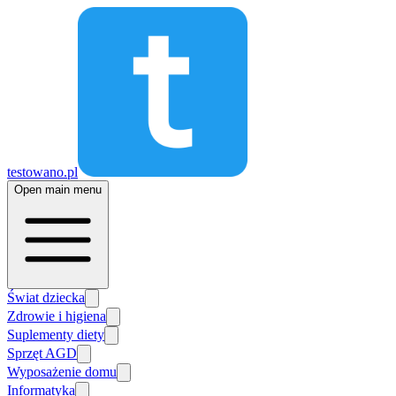
testowano.pl
Open main menu
Świat dziecka
Zdrowie i higiena
Suplementy diety
Sprzęt AGD
Wyposażenie domu
Informatyka