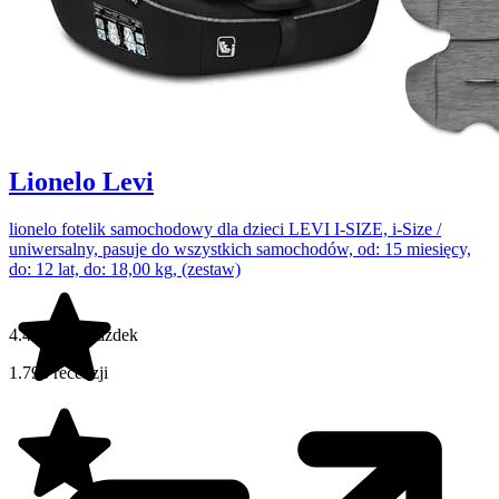
Lionelo Levi
lionelo fotelik samochodowy dla dzieci LEVI I-SIZE, i-Size /
uniwersalny, pasuje do wszystkich samochodów, od: 15 miesięcy,
do: 12 lat, do: 18,00 kg, (zestaw)
4.4 na 5 gwiazdek
1.798 recenzji