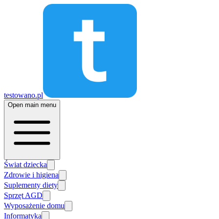
testowano.pl
Open main menu
Świat dziecka
Zdrowie i higiena
Suplementy diety
Sprzęt AGD
Wyposażenie domu
Informatyka