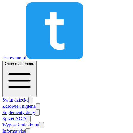
testowano.pl
Open main menu
Świat dziecka
Zdrowie i higiena
Suplementy diety
Sprzęt AGD
Wyposażenie domu
Informatyka