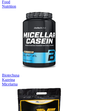
Food
Nutrition
Biotechusa
Kazeina
Micelarna