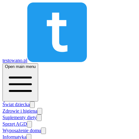
testowano.pl
Open main menu
Świat dziecka
Zdrowie i higiena
Suplementy diety
Sprzęt AGD
Wyposażenie domu
Informatyka