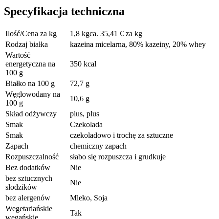
Specyfikacja techniczna
Ilość/Cena za kg
1,8 kgca. 35,41 € za kg
Rodzaj białka
kazeina micelarna, 80% kazeiny, 20% whey
Wartość
energetyczna na
350 kcal
100 g
Białko na 100 g
72,7 g
Węglowodany na
10,6 g
100 g
Skład odżywczy
plus, plus
Smak
Czekolada
Smak
czekoladowo i trochę za sztuczne
Zapach
chemiczny zapach
Rozpuszczalność
słabo się rozpuszcza i grudkuje
Bez dodatków
Nie
bez sztucznych
Nie
słodzików
bez alergenów
Mleko, Soja
Wegetariańskie |
Tak
wegańskie