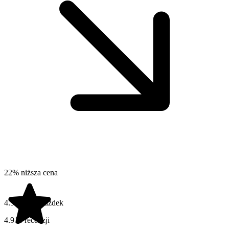
22% niższa cena
4.5 na 5 gwiazdek
4.916 recenzji