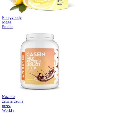
Energybody
Mega
Protein
Kazeina
zatwierdzona
przez
World's