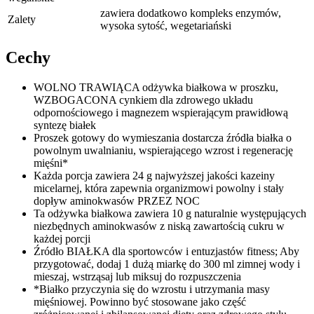
zawiera dodatkowo kompleks enzymów,
Zalety
wysoka sytość, wegetariański
Cechy
WOLNO TRAWIĄCA odżywka białkowa w proszku,
WZBOGACONA cynkiem dla zdrowego układu
odpornościowego i magnezem wspierającym prawidłową
syntezę białek
Proszek gotowy do wymieszania dostarcza źródła białka o
powolnym uwalnianiu, wspierającego wzrost i regenerację
mięśni*
Każda porcja zawiera 24 g najwyższej jakości kazeiny
micelarnej, która zapewnia organizmowi powolny i stały
dopływ aminokwasów PRZEZ NOC
Ta odżywka białkowa zawiera 10 g naturalnie występujących
niezbędnych aminokwasów z niską zawartością cukru w
każdej porcji
Źródło BIAŁKA dla sportowców i entuzjastów fitness; Aby
przygotować, dodaj 1 dużą miarkę do 300 ml zimnej wody i
mieszaj, wstrząsaj lub miksuj do rozpuszczenia
*Białko przyczynia się do wzrostu i utrzymania masy
mięśniowej. Powinno być stosowane jako część