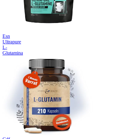
Esn
Ultrapure
L-
Glutamina