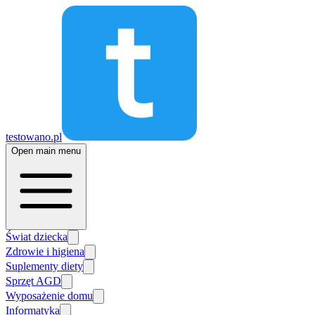
testowano.pl
Open main menu
Świat dziecka
Zdrowie i higiena
Suplementy diety
Sprzęt AGD
Wyposażenie domu
Informatyka