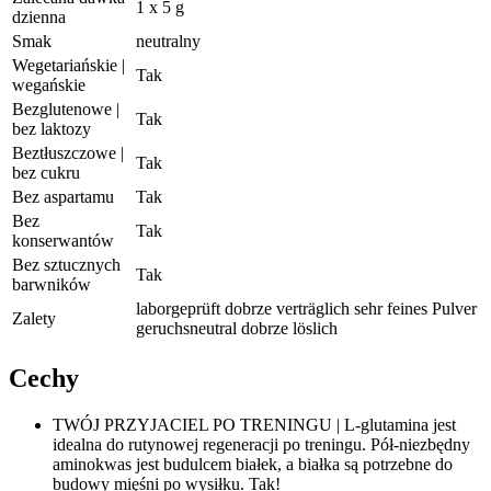
1 x 5 g
dzienna
Smak
neutralny
Wegetariańskie |
Tak
wegańskie
Bezglutenowe |
Tak
bez laktozy
Beztłuszczowe |
Tak
bez cukru
Bez aspartamu
Tak
Bez
Tak
konserwantów
Bez sztucznych
Tak
barwników
laborgeprüft dobrze verträglich sehr feines Pulver
Zalety
geruchsneutral dobrze löslich
Cechy
TWÓJ PRZYJACIEL PO TRENINGU | L-glutamina jest
idealna do rutynowej regeneracji po treningu. Pół-niezbędny
aminokwas jest budulcem białek, a białka są potrzebne do
budowy mięśni po wysiłku. Tak!