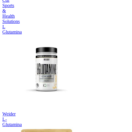
Cdf
Sports
&
Health
Solutions
L
Glutamina
Weider
L-
Glutamina