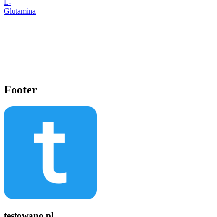
L-
Glutamina
Footer
testowano.pl