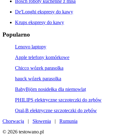
Bosch roboty kuchenne z misą
De'Longhi ekspresy do kawy
Krups ekspresy do kawy
Popularno
Lenovo laptopy
Apple telefony komórkowe
Chicco wózek parasolka
hauck wózek parasolka
BabyBjörn nosidełka dla niemowląt
PHILIPS elektryczne szczoteczki do zębów
Oral-B elektryczne szczoteczki do zębów
Chorwacja
|
Słowenia
|
Rumunia
© 2026 testowano.pl