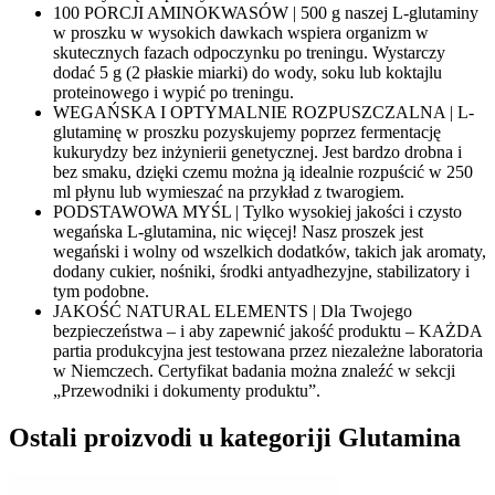
100 PORCJI AMINOKWASÓW | 500 g naszej L-glutaminy
w proszku w wysokich dawkach wspiera organizm w
skutecznych fazach odpoczynku po treningu. Wystarczy
dodać 5 g (2 płaskie miarki) do wody, soku lub koktajlu
proteinowego i wypić po treningu.
WEGAŃSKA I OPTYMALNIE ROZPUSZCZALNA | L-
glutaminę w proszku pozyskujemy poprzez fermentację
kukurydzy bez inżynierii genetycznej. Jest bardzo drobna i
bez smaku, dzięki czemu można ją idealnie rozpuścić w 250
ml płynu lub wymieszać na przykład z twarogiem.
PODSTAWOWA MYŚL | Tylko wysokiej jakości i czysto
wegańska L-glutamina, nic więcej! Nasz proszek jest
wegański i wolny od wszelkich dodatków, takich jak aromaty,
dodany cukier, nośniki, środki antyadhezyjne, stabilizatory i
tym podobne.
JAKOŚĆ NATURAL ELEMENTS | Dla Twojego
bezpieczeństwa – i aby zapewnić jakość produktu – KAŻDA
partia produkcyjna jest testowana przez niezależne laboratoria
w Niemczech. Certyfikat badania można znaleźć w sekcji
„Przewodniki i dokumenty produktu”.
Ostali proizvodi u kategoriji Glutamina