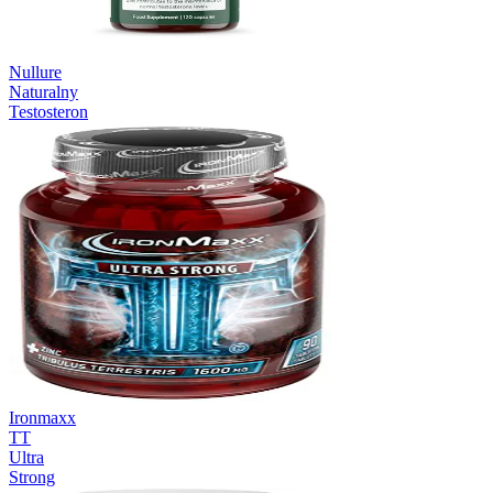
Nullure
Naturalny
Testosteron
Ironmaxx
TT
Ultra
Strong