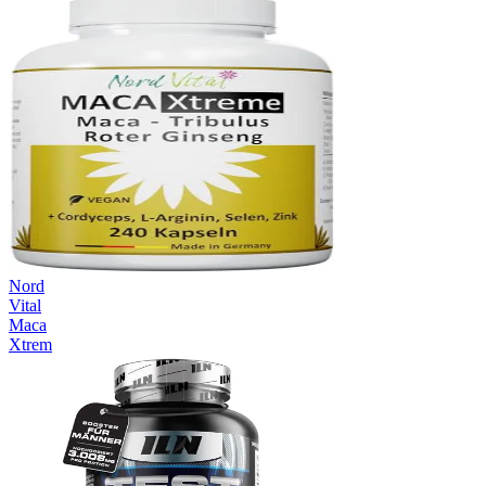
Nord
Vital
Maca
Xtrem