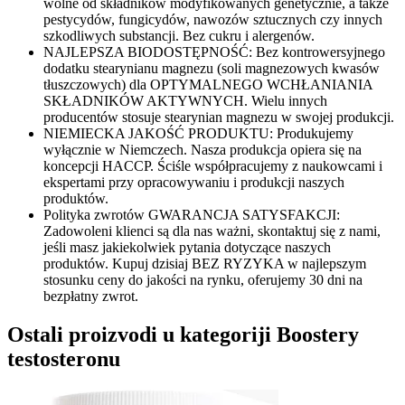
wolne od składników modyfikowanych genetycznie, a także
pestycydów, fungicydów, nawozów sztucznych czy innych
szkodliwych substancji. Bez cukru i alergenów.
NAJLEPSZA BIODOSTĘPNOŚĆ: Bez kontrowersyjnego
dodatku stearynianu magnezu (soli magnezowych kwasów
tłuszczowych) dla OPTYMALNEGO WCHŁANIANIA
SKŁADNIKÓW AKTYWNYCH. Wielu innych
producentów stosuje stearynian magnezu w swojej produkcji.
NIEMIECKA JAKOŚĆ PRODUKTU: Produkujemy
wyłącznie w Niemczech. Nasza produkcja opiera się na
koncepcji HACCP. Ściśle współpracujemy z naukowcami i
ekspertami przy opracowywaniu i produkcji naszych
produktów.
Polityka zwrotów GWARANCJA SATYSFAKCJI:
Zadowoleni klienci są dla nas ważni, skontaktuj się z nami,
jeśli masz jakiekolwiek pytania dotyczące naszych
produktów. Kupuj dzisiaj BEZ RYZYKA w najlepszym
stosunku ceny do jakości na rynku, oferujemy 30 dni na
bezpłatny zwrot.
Ostali proizvodi u kategoriji Boostery
testosteronu