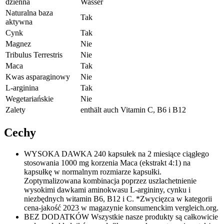
dzienna
Wasser
Naturalna baza
Tak
aktywna
Cynk
Tak
Magnez
Nie
Tribulus Terrestris
Nie
Maca
Tak
Kwas asparaginowy
Nie
L-arginina
Tak
Wegetariańskie
Nie
Zalety
enthält auch Vitamin C, B6 i B12
Cechy
WYSOKA DAWKA 240 kapsułek na 2 miesiące ciągłego
stosowania 1000 mg korzenia Maca (ekstrakt 4:1) na
kapsułkę w normalnym rozmiarze kapsułki.
Zoptymalizowana kombinacja poprzez uszlachetnienie
wysokimi dawkami aminokwasu L-argininy, cynku i
niezbędnych witamin B6, B12 i C. *Zwycięzca w kategorii
cena-jakość 2023 w magazynie konsumenckim vergleich.org.
BEZ DODATKÓW Wszystkie nasze produkty są całkowicie