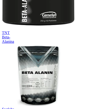
TNT
Beta-
Alanina