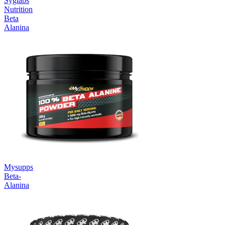
Syglabs
Nutrition
Beta
Alanina
Mysupps
Beta-
Alanina