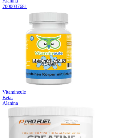
Alanina
7000037681
Vitamineule
Beta-
Alanina