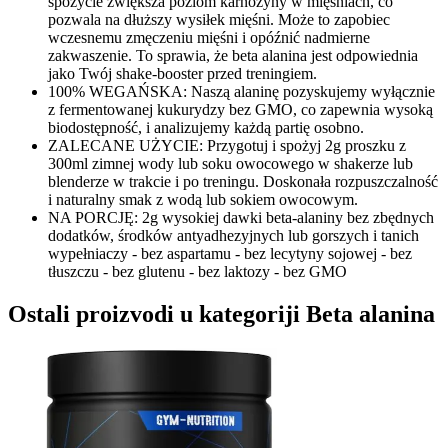
spożycie zwiększa poziom karnozyny w mięśniach, co
pozwala na dłuższy wysiłek mięśni. Może to zapobiec
wczesnemu zmęczeniu mięśni i opóźnić nadmierne
zakwaszenie. To sprawia, że beta alanina jest odpowiednia
jako Twój shake-booster przed treningiem.
100% WEGAŃSKA: Naszą alaninę pozyskujemy wyłącznie
z fermentowanej kukurydzy bez GMO, co zapewnia wysoką
biodostępność, i analizujemy każdą partię osobno.
ZALECANE UŻYCIE: Przygotuj i spożyj 2g proszku z
300ml zimnej wody lub soku owocowego w shakerze lub
blenderze w trakcie i po treningu. Doskonała rozpuszczalność
i naturalny smak z wodą lub sokiem owocowym.
NA PORCJĘ: 2g wysokiej dawki beta-alaniny bez zbędnych
dodatków, środków antyadhezyjnych lub gorszych i tanich
wypełniaczy - bez aspartamu - bez lecytyny sojowej - bez
tłuszczu - bez glutenu - bez laktozy - bez GMO
Ostali proizvodi u kategoriji Beta alanina