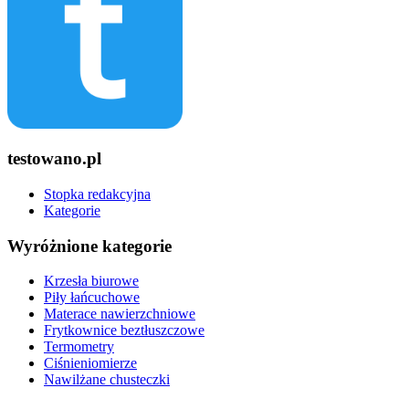
testowano.pl
Stopka redakcyjna
Kategorie
Wyróżnione kategorie
Krzesła biurowe
Piły łańcuchowe
Materace nawierzchniowe
Frytkownice beztłuszczowe
Termometry
Ciśnieniomierze
Nawilżane chusteczki