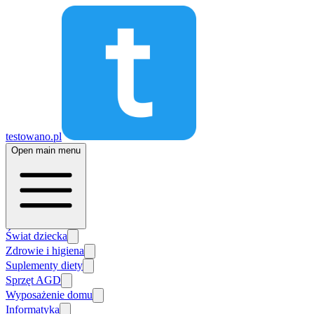
testowano.pl
Open main menu
Świat dziecka
Zdrowie i higiena
Suplementy diety
Sprzęt AGD
Wyposażenie domu
Informatyka