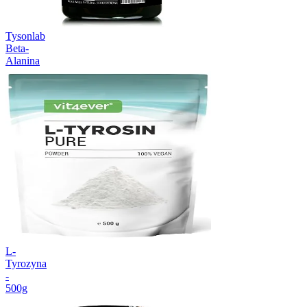
Tysonlab
Beta-
Alanina
L-
Tyrozyna
-
500g