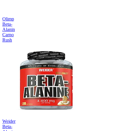
Olimp
Beta-
Alanin
Carno
Rush
Weider
Beta-