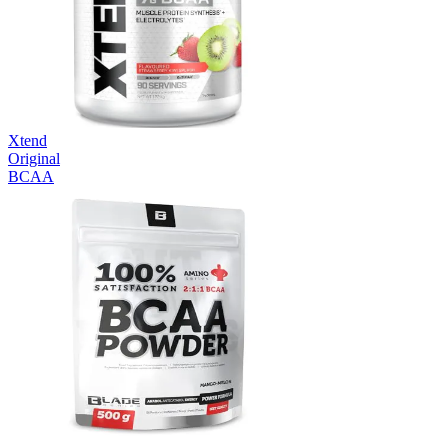
Xtend
Original
BCAA