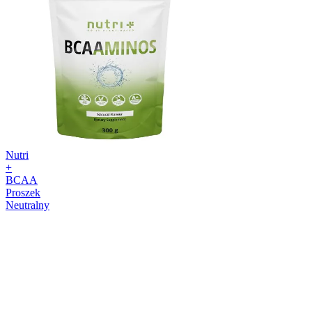
Nutri
+
BCAA
Proszek
Neutralny