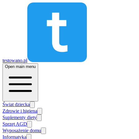
testowano.pl
Open main menu
Świat dziecka
Zdrowie i higiena
Suplementy diety
Sprzęt AGD
Wyposażenie domu
Informatyka