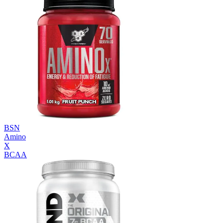
BSN
Amino
X
BCAA