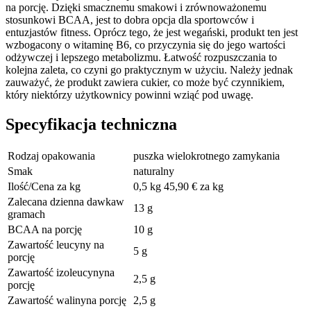
na porcję. Dzięki smacznemu smakowi i zrównoważonemu
stosunkowi BCAA, jest to dobra opcja dla sportowców i
entuzjastów fitness. Oprócz tego, że jest wegański, produkt ten jest
wzbogacony o witaminę B6, co przyczynia się do jego wartości
odżywczej i lepszego metabolizmu. Łatwość rozpuszczania to
kolejna zaleta, co czyni go praktycznym w użyciu. Należy jednak
zauważyć, że produkt zawiera cukier, co może być czynnikiem,
który niektórzy użytkownicy powinni wziąć pod uwagę.
Specyfikacja techniczna
Rodzaj opakowania
puszka wielokrotnego zamykania
Smak
naturalny
Ilość/Cena za kg
0,5 kg 45,90 € za kg
Zalecana dzienna dawkaw
13 g
gramach
BCAA na porcję
10 g
Zawartość leucyny na
5 g
porcję
Zawartość izoleucynyna
2,5 g
porcję
Zawartość walinyna porcję
2,5 g