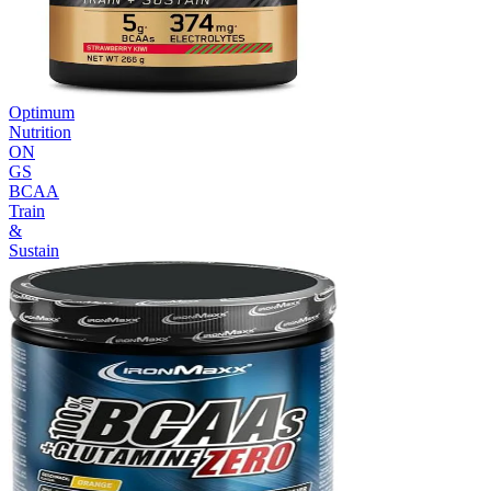
Optimum
Nutrition
ON
GS
BCAA
Train
&
Sustain