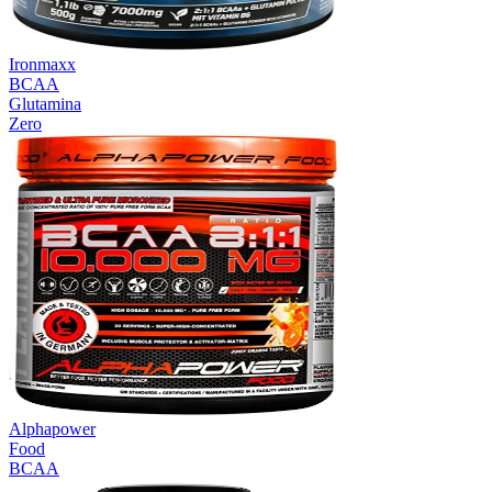
Ironmaxx
BCAA
Glutamina
Zero
Alphapower
Food
BCAA