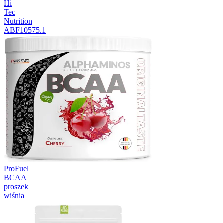
Hi
Tec
Nutrition
ABF10575.1
ProFuel
BCAA
proszek
wiśnia