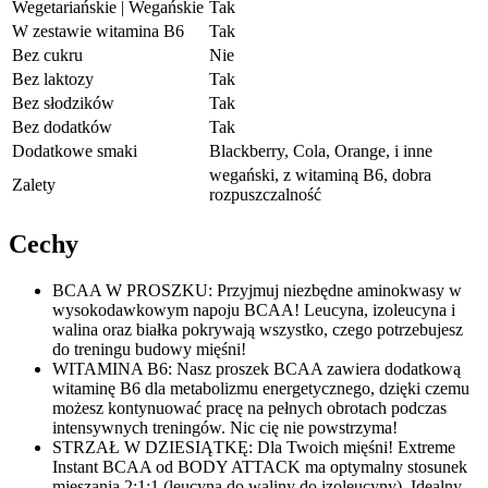
Wegetariańskie | Wegańskie
Tak
W zestawie witamina B6
Tak
Bez cukru
Nie
Bez laktozy
Tak
Bez słodzików
Tak
Bez dodatków
Tak
Dodatkowe smaki
Blackberry, Cola, Orange, i inne
wegański, z witaminą B6, dobra
Zalety
rozpuszczalność
Cechy
BCAA W PROSZKU: Przyjmuj niezbędne aminokwasy w
wysokodawkowym napoju BCAA! Leucyna, izoleucyna i
walina oraz białka pokrywają wszystko, czego potrzebujesz
do treningu budowy mięśni!
WITAMINA B6: Nasz proszek BCAA zawiera dodatkową
witaminę B6 dla metabolizmu energetycznego, dzięki czemu
możesz kontynuować pracę na pełnych obrotach podczas
intensywnych treningów. Nic cię nie powstrzyma!
STRZAŁ W DZIESIĄTKĘ: Dla Twoich mięśni! Extreme
Instant BCAA od BODY ATTACK ma optymalny stosunek
mieszania 2:1:1 (leucyna do waliny do izoleucyny). Idealny