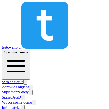
testowano.pl
Open main menu
Świat dziecka
Zdrowie i higiena
Suplementy diety
Sprzęt AGD
Wyposażenie domu
Informatyka