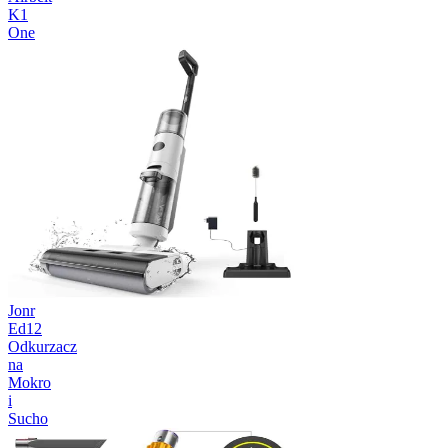
K1
One
Jonr
Ed12
Odkurzacz
na
Mokro
i
Sucho