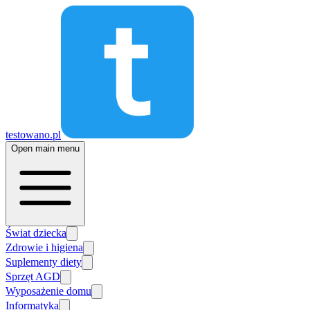
testowano.pl
Open main menu
Świat dziecka
Zdrowie i higiena
Suplementy diety
Sprzęt AGD
Wyposażenie domu
Informatyka