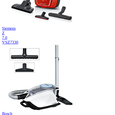
Siemens
Z
7.0
VSZ7330
Bosch