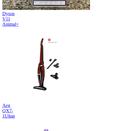
Dyson
V11
Animal+
Aeg
QX7-
1Ultan