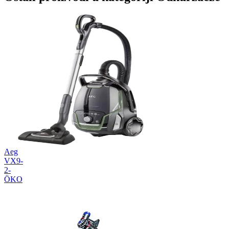
Aeg
VX9-
2-
ÖKO