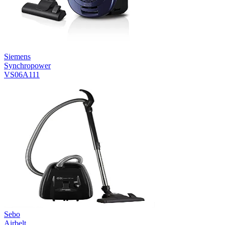
Siemens
Synchropower
VS06A111
Sebo
Airbelt