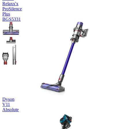
Relaxx'x
ProSilence
Plus
BGS5331
Dyson
V11
Absolute