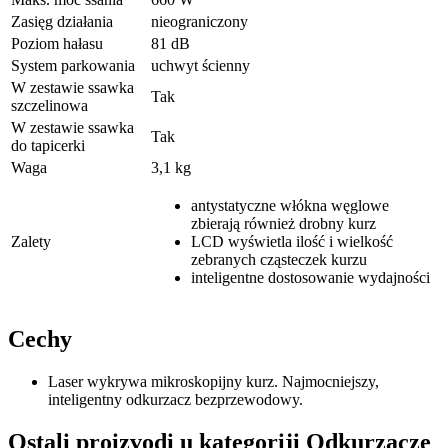
Zasięg działania
nieograniczony
Poziom hałasu
81 dB
System parkowania
uchwyt ścienny
W zestawie ssawka
Tak
szczelinowa
W zestawie ssawka
Tak
do tapicerki
Waga
3,1 kg
antystatyczne włókna węglowe
zbierają również drobny kurz
Zalety
LCD wyświetla ilość i wielkość
zebranych cząsteczek kurzu
inteligentne dostosowanie wydajności
Cechy
Laser wykrywa mikroskopijny kurz. Najmocniejszy,
inteligentny odkurzacz bezprzewodowy.
Ostali proizvodi u kategoriji Odkurzacze