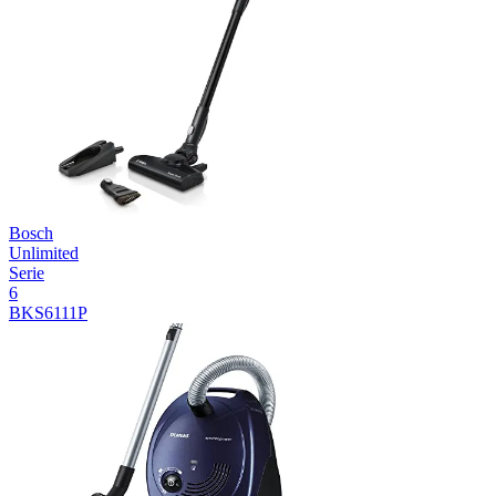
Bosch
Unlimited
Serie
6
BKS6111P