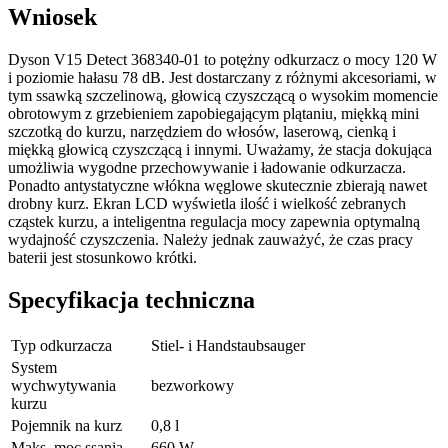
Wniosek
Dyson V15 Detect 368340-01 to potężny odkurzacz o mocy 120 W
i poziomie hałasu 78 dB. Jest dostarczany z różnymi akcesoriami, w
tym ssawką szczelinową, głowicą czyszczącą o wysokim momencie
obrotowym z grzebieniem zapobiegającym plątaniu, miękką mini
szczotką do kurzu, narzędziem do włosów, laserową, cienką i
miękką głowicą czyszczącą i innymi. Uważamy, że stacja dokująca
umożliwia wygodne przechowywanie i ładowanie odkurzacza.
Ponadto antystatyczne włókna węglowe skutecznie zbierają nawet
drobny kurz. Ekran LCD wyświetla ilość i wielkość zebranych
cząstek kurzu, a inteligentna regulacja mocy zapewnia optymalną
wydajność czyszczenia. Należy jednak zauważyć, że czas pracy
baterii jest stosunkowo krótki.
Specyfikacja techniczna
Typ odkurzacza
Stiel- i Handstaubsauger
System
wychwytywania
bezworkowy
kurzu
Pojemnik na kurz
0,8 l
Maks. moc ssania
660 W