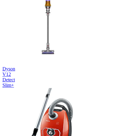
Dyson
V12
Detect
Slim+