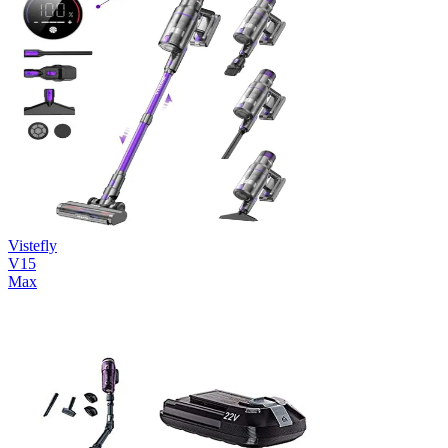
Vistefly
V15
Max