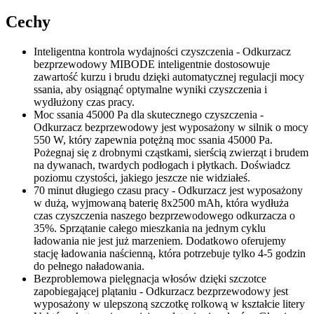
Cechy
Inteligentna kontrola wydajności czyszczenia - Odkurzacz
bezprzewodowy MIBODE inteligentnie dostosowuje
zawartość kurzu i brudu dzięki automatycznej regulacji mocy
ssania, aby osiągnąć optymalne wyniki czyszczenia i
wydłużony czas pracy.
Moc ssania 45000 Pa dla skutecznego czyszczenia -
Odkurzacz bezprzewodowy jest wyposażony w silnik o mocy
550 W, który zapewnia potężną moc ssania 45000 Pa.
Pożegnaj się z drobnymi cząstkami, sierścią zwierząt i brudem
na dywanach, twardych podłogach i płytkach. Doświadcz
poziomu czystości, jakiego jeszcze nie widziałeś.
70 minut długiego czasu pracy - Odkurzacz jest wyposażony
w dużą, wyjmowaną baterię 8x2500 mAh, która wydłuża
czas czyszczenia naszego bezprzewodowego odkurzacza o
35%. Sprzątanie całego mieszkania na jednym cyklu
ładowania nie jest już marzeniem. Dodatkowo oferujemy
stację ładowania naścienną, która potrzebuje tylko 4-5 godzin
do pełnego naładowania.
Bezproblemowa pielęgnacja włosów dzięki szczotce
zapobiegającej plątaniu - Odkurzacz bezprzewodowy jest
wyposażony w ulepszoną szczotkę rolkową w kształcie litery