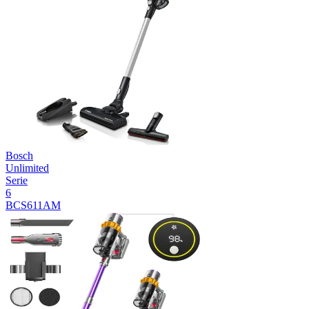
Bosch
Unlimited
Serie
6
BCS611AM