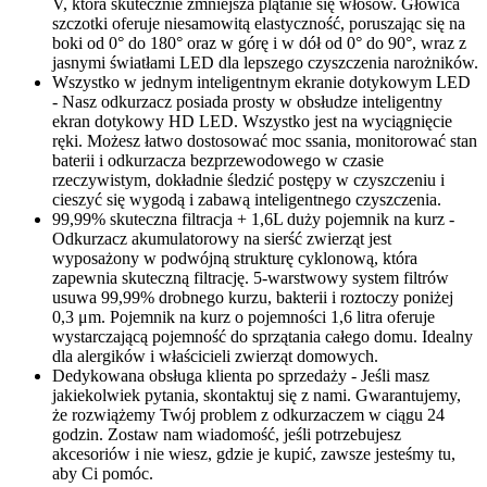
V, która skutecznie zmniejsza plątanie się włosów. Głowica
szczotki oferuje niesamowitą elastyczność, poruszając się na
boki od 0° do 180° oraz w górę i w dół od 0° do 90°, wraz z
jasnymi światłami LED dla lepszego czyszczenia narożników.
Wszystko w jednym inteligentnym ekranie dotykowym LED
- Nasz odkurzacz posiada prosty w obsłudze inteligentny
ekran dotykowy HD LED. Wszystko jest na wyciągnięcie
ręki. Możesz łatwo dostosować moc ssania, monitorować stan
baterii i odkurzacza bezprzewodowego w czasie
rzeczywistym, dokładnie śledzić postępy w czyszczeniu i
cieszyć się wygodą i zabawą inteligentnego czyszczenia.
99,99% skuteczna filtracja + 1,6L duży pojemnik na kurz -
Odkurzacz akumulatorowy na sierść zwierząt jest
wyposażony w podwójną strukturę cyklonową, która
zapewnia skuteczną filtrację. 5-warstwowy system filtrów
usuwa 99,99% drobnego kurzu, bakterii i roztoczy poniżej
0,3 μm. Pojemnik na kurz o pojemności 1,6 litra oferuje
wystarczającą pojemność do sprzątania całego domu. Idealny
dla alergików i właścicieli zwierząt domowych.
Dedykowana obsługa klienta po sprzedaży - Jeśli masz
jakiekolwiek pytania, skontaktuj się z nami. Gwarantujemy,
że rozwiążemy Twój problem z odkurzaczem w ciągu 24
godzin. Zostaw nam wiadomość, jeśli potrzebujesz
akcesoriów i nie wiesz, gdzie je kupić, zawsze jesteśmy tu,
aby Ci pomóc.