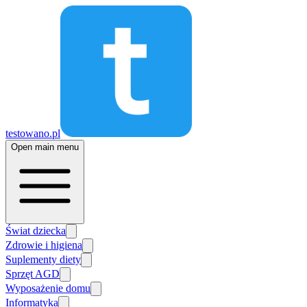
testowano.pl
Open main menu
Świat dziecka
Zdrowie i higiena
Suplementy diety
Sprzęt AGD
Wyposażenie domu
Informatyka