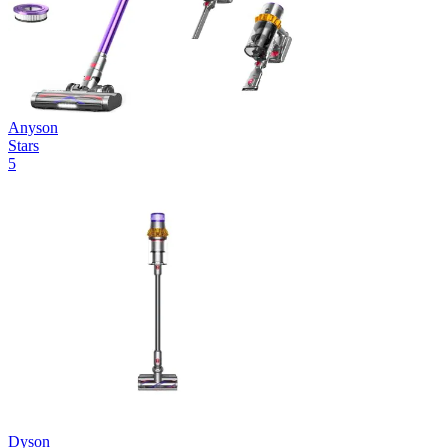
Anyson
Stars
5
Dyson