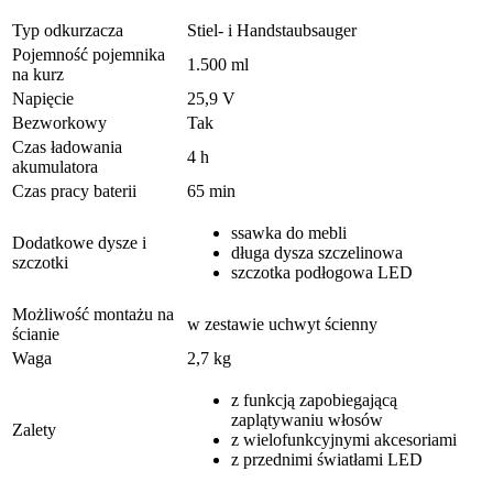
Typ odkurzacza
Stiel- i Handstaubsauger
Pojemność pojemnika
1.500 ml
na kurz
Napięcie
25,9 V
Bezworkowy
Tak
Czas ładowania
4 h
akumulatora
Czas pracy baterii
65 min
ssawka do mebli
Dodatkowe dysze i
długa dysza szczelinowa
szczotki
szczotka podłogowa LED
Możliwość montażu na
w zestawie uchwyt ścienny
ścianie
Waga
2,7 kg
z funkcją zapobiegającą
zaplątywaniu włosów
Zalety
z wielofunkcyjnymi akcesoriami
z przednimi światłami LED