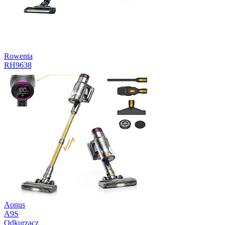
Rowenta
RH9638
Aonus
A9S
Odkurzacz