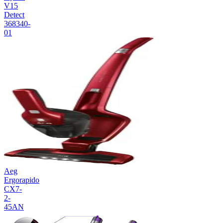
V15
Detect
368340-
01
Aeg
Ergorapido
CX7-
2-
45AN