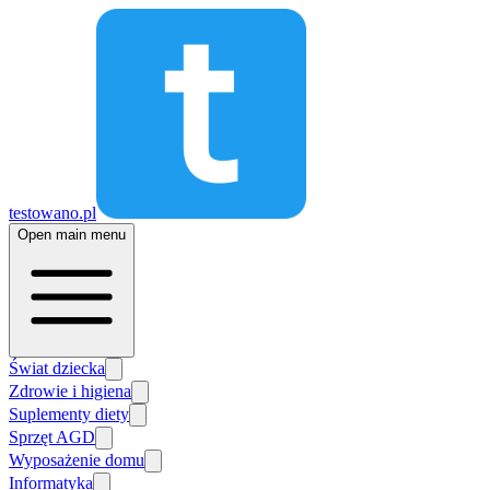
testowano.pl
Open main menu
Świat dziecka
Zdrowie i higiena
Suplementy diety
Sprzęt AGD
Wyposażenie domu
Informatyka