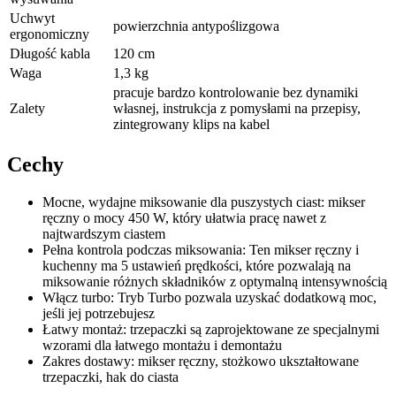
Uchwyt
powierzchnia antypoślizgowa
ergonomiczny
Długość kabla
120 cm
Waga
1,3 kg
pracuje bardzo kontrolowanie bez dynamiki
Zalety
własnej, instrukcja z pomysłami na przepisy,
zintegrowany klips na kabel
Cechy
Mocne, wydajne miksowanie dla puszystych ciast: mikser
ręczny o mocy 450 W, który ułatwia pracę nawet z
najtwardszym ciastem
Pełna kontrola podczas miksowania: Ten mikser ręczny i
kuchenny ma 5 ustawień prędkości, które pozwalają na
miksowanie różnych składników z optymalną intensywnością
Włącz turbo: Tryb Turbo pozwala uzyskać dodatkową moc,
jeśli jej potrzebujesz
Łatwy montaż: trzepaczki są zaprojektowane ze specjalnymi
wzorami dla łatwego montażu i demontażu
Zakres dostawy: mikser ręczny, stożkowo ukształtowane
trzepaczki, hak do ciasta