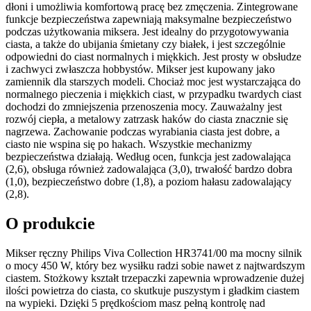
dłoni i umożliwia komfortową pracę bez zmęczenia. Zintegrowane
funkcje bezpieczeństwa zapewniają maksymalne bezpieczeństwo
podczas użytkowania miksera. Jest idealny do przygotowywania
ciasta, a także do ubijania śmietany czy białek, i jest szczególnie
odpowiedni do ciast normalnych i miękkich. Jest prosty w obsłudze
i zachwyci zwłaszcza hobbystów. Mikser jest kupowany jako
zamiennik dla starszych modeli. Chociaż moc jest wystarczająca do
normalnego pieczenia i miękkich ciast, w przypadku twardych ciast
dochodzi do zmniejszenia przenoszenia mocy. Zauważalny jest
rozwój ciepła, a metalowy zatrzask haków do ciasta znacznie się
nagrzewa. Zachowanie podczas wyrabiania ciasta jest dobre, a
ciasto nie wspina się po hakach. Wszystkie mechanizmy
bezpieczeństwa działają. Według ocen, funkcja jest zadowalająca
(2,6), obsługa również zadowalająca (3,0), trwałość bardzo dobra
(1,0), bezpieczeństwo dobre (1,8), a poziom hałasu zadowalający
(2,8).
O produkcie
Mikser ręczny Philips Viva Collection HR3741/00 ma mocny silnik
o mocy 450 W, który bez wysiłku radzi sobie nawet z najtwardszym
ciastem. Stożkowy kształt trzepaczki zapewnia wprowadzenie dużej
ilości powietrza do ciasta, co skutkuje puszystym i gładkim ciastem
na wypieki. Dzięki 5 prędkościom masz pełną kontrolę nad