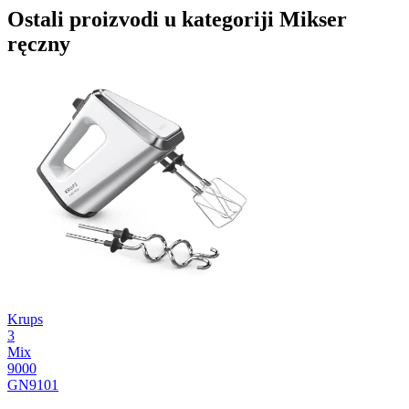
Ostali proizvodi u kategoriji Mikser
ręczny
Krups
3
Mix
9000
GN9101