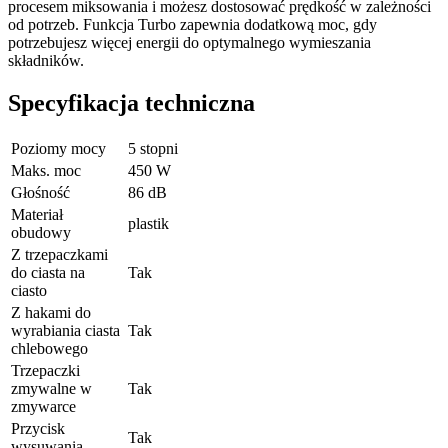
procesem miksowania i możesz dostosować prędkość w zależności
od potrzeb. Funkcja Turbo zapewnia dodatkową moc, gdy
potrzebujesz więcej energii do optymalnego wymieszania
składników.
Specyfikacja techniczna
Poziomy mocy
5 stopni
Maks. moc
450 W
Głośność
86 dB
Materiał
plastik
obudowy
Z trzepaczkami
do ciasta na
Tak
ciasto
Z hakami do
wyrabiania ciasta
Tak
chlebowego
Trzepaczki
zmywalne w
Tak
zmywarce
Przycisk
Tak
wysuwania