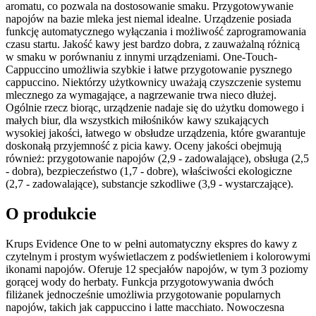
aromatu, co pozwala na dostosowanie smaku. Przygotowywanie
napojów na bazie mleka jest niemal idealne. Urządzenie posiada
funkcję automatycznego wyłączania i możliwość zaprogramowania
czasu startu. Jakość kawy jest bardzo dobra, z zauważalną różnicą
w smaku w porównaniu z innymi urządzeniami. One-Touch-
Cappuccino umożliwia szybkie i łatwe przygotowanie pysznego
cappuccino. Niektórzy użytkownicy uważają czyszczenie systemu
mlecznego za wymagające, a nagrzewanie trwa nieco dłużej.
Ogólnie rzecz biorąc, urządzenie nadaje się do użytku domowego i
małych biur, dla wszystkich miłośników kawy szukających
wysokiej jakości, łatwego w obsłudze urządzenia, które gwarantuje
doskonałą przyjemność z picia kawy. Oceny jakości obejmują
również: przygotowanie napojów (2,9 - zadowalające), obsługa (2,5
- dobra), bezpieczeństwo (1,7 - dobre), właściwości ekologiczne
(2,7 - zadowalające), substancje szkodliwe (3,9 - wystarczające).
O produkcie
Krups Evidence One to w pełni automatyczny ekspres do kawy z
czytelnym i prostym wyświetlaczem z podświetleniem i kolorowymi
ikonami napojów. Oferuje 12 specjałów napojów, w tym 3 poziomy
gorącej wody do herbaty. Funkcja przygotowywania dwóch
filiżanek jednocześnie umożliwia przygotowanie popularnych
napojów, takich jak cappuccino i latte macchiato. Nowoczesna