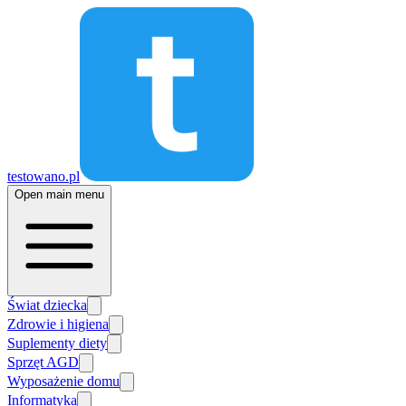
testowano.pl
Open main menu
Świat dziecka
Zdrowie i higiena
Suplementy diety
Sprzęt AGD
Wyposażenie domu
Informatyka