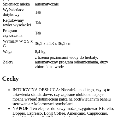
Spieniacz mleka
automatycznie
Wyświetlacz
Tak
dotykowy
Regulowany
Tak
wylot wysokości
Program
Tak
czyszczenia
Wymiary W x S x
36,5 x 24,3 x 36,5 cm
G
Waga
8,4 kg
z trzema poziomami wody do herbaty,
Zalety
automatyczny program odkamieniania, duży
zbiornik na wodę
Cechy
INTUICYJNA OBSŁUGA: Niezależnie od tego, czy są to
ustawienia standardowe, czy zapisane ulubione, napoje
można wybrać dotknięciem palca na podświetlanym panelu
sterowania z kolorowymi symbolami
NAPOJE: Ten ekspres do kawy może przygotować Ristretto,
Doppio, Espresso, Long Coffee, Americano, Cappuccino,