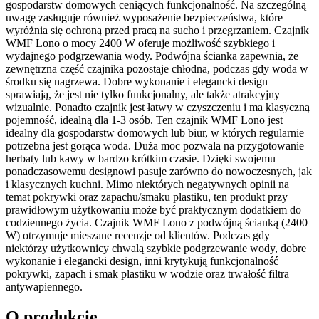
gospodarstw domowych ceniących funkcjonalność. Na szczególną
uwagę zasługuje również wyposażenie bezpieczeństwa, które
wyróżnia się ochroną przed pracą na sucho i przegrzaniem. Czajnik
WMF Lono o mocy 2400 W oferuje możliwość szybkiego i
wydajnego podgrzewania wody. Podwójna ścianka zapewnia, że
zewnętrzna część czajnika pozostaje chłodna, podczas gdy woda w
środku się nagrzewa. Dobre wykonanie i elegancki design
sprawiają, że jest nie tylko funkcjonalny, ale także atrakcyjny
wizualnie. Ponadto czajnik jest łatwy w czyszczeniu i ma klasyczną
pojemność, idealną dla 1-3 osób. Ten czajnik WMF Lono jest
idealny dla gospodarstw domowych lub biur, w których regularnie
potrzebna jest gorąca woda. Duża moc pozwala na przygotowanie
herbaty lub kawy w bardzo krótkim czasie. Dzięki swojemu
ponadczasowemu designowi pasuje zarówno do nowoczesnych, jak
i klasycznych kuchni. Mimo niektórych negatywnych opinii na
temat pokrywki oraz zapachu/smaku plastiku, ten produkt przy
prawidłowym użytkowaniu może być praktycznym dodatkiem do
codziennego życia. Czajnik WMF Lono z podwójną ścianką (2400
W) otrzymuje mieszane recenzje od klientów. Podczas gdy
niektórzy użytkownicy chwalą szybkie podgrzewanie wody, dobre
wykonanie i elegancki design, inni krytykują funkcjonalność
pokrywki, zapach i smak plastiku w wodzie oraz trwałość filtra
antywapiennego.
O produkcie