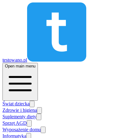
testowano.pl
Open main menu
Świat dziecka
Zdrowie i higiena
Suplementy diety
Sprzęt AGD
Wyposażenie domu
Informatyka