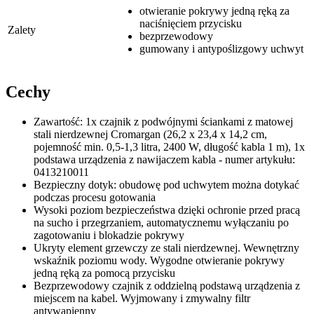
otwieranie pokrywy jedną ręką za
naciśnięciem przycisku
Zalety
bezprzewodowy
gumowany i antypoślizgowy uchwyt
Cechy
Zawartość: 1x czajnik z podwójnymi ściankami z matowej
stali nierdzewnej Cromargan (26,2 x 23,4 x 14,2 cm,
pojemność min. 0,5-1,3 litra, 2400 W, długość kabla 1 m), 1x
podstawa urządzenia z nawijaczem kabla - numer artykułu:
0413210011
Bezpieczny dotyk: obudowę pod uchwytem można dotykać
podczas procesu gotowania
Wysoki poziom bezpieczeństwa dzięki ochronie przed pracą
na sucho i przegrzaniem, automatycznemu wyłączaniu po
zagotowaniu i blokadzie pokrywy
Ukryty element grzewczy ze stali nierdzewnej. Wewnętrzny
wskaźnik poziomu wody. Wygodne otwieranie pokrywy
jedną ręką za pomocą przycisku
Bezprzewodowy czajnik z oddzielną podstawą urządzenia z
miejscem na kabel. Wyjmowany i zmywalny filtr
antywapienny