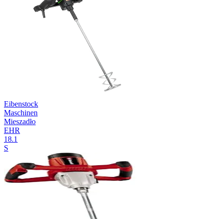
Eibenstock
Maschinen
Mieszadło
EHR
18.1
S