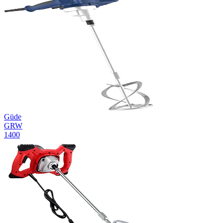
Güde
GRW
1400