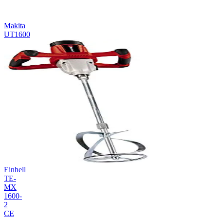
Makita
UT1600
Einhell
TE-
MX
1600-
2
CE