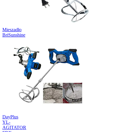
Mieszadło
BriSunshine
DayPlus
YL-
AGITATOR