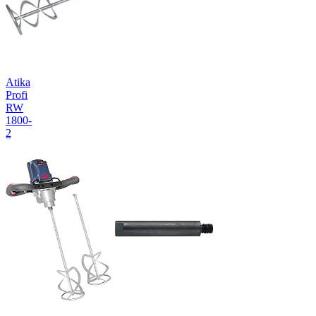
Atika
Profi
RW
1800-
2