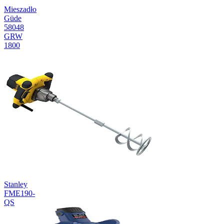
Mieszadło
Güde
58048
GRW
1800
Stanley
FME190-
QS