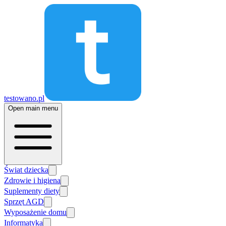
testowano.pl
Open main menu
Świat dziecka
Zdrowie i higiena
Suplementy diety
Sprzęt AGD
Wyposażenie domu
Informatyka