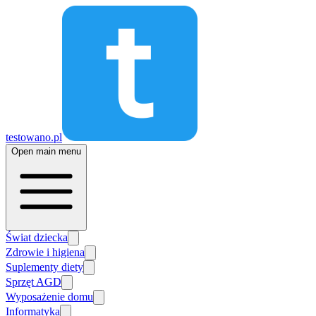
testowano.pl
Open main menu
Świat dziecka
Zdrowie i higiena
Suplementy diety
Sprzęt AGD
Wyposażenie domu
Informatyka