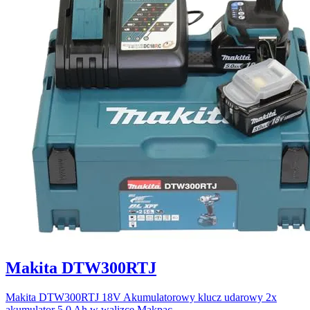
Makita DTW300RTJ
Makita DTW300RTJ 18V Akumulatorowy klucz udarowy 2x
akumulator 5.0 Ah w walizce Makpac