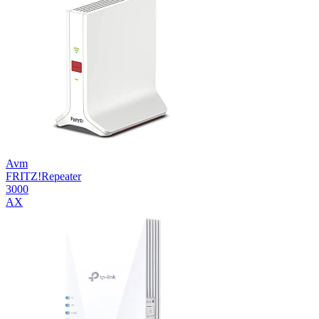
Avm
FRITZ!Repeater
3000
AX