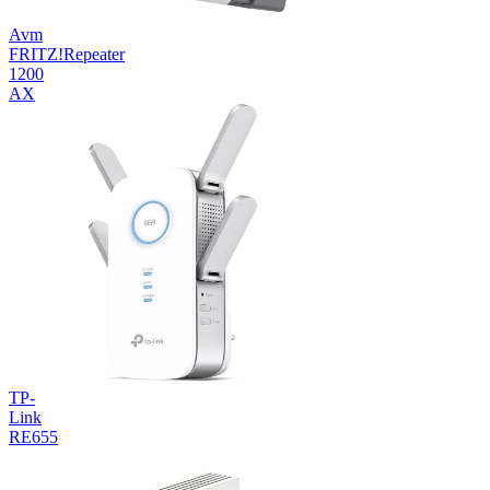
Avm
FRITZ!Repeater
1200
AX
TP-
Link
RE655