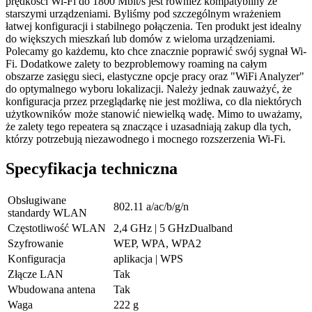
prędkości Wi-Fi do 1800 Mbit/s jest również kompatybilny ze
starszymi urządzeniami. Byliśmy pod szczególnym wrażeniem
łatwej konfiguracji i stabilnego połączenia. Ten produkt jest idealny
do większych mieszkań lub domów z wieloma urządzeniami.
Polecamy go każdemu, kto chce znacznie poprawić swój sygnał Wi-
Fi. Dodatkowe zalety to bezproblemowy roaming na całym
obszarze zasięgu sieci, elastyczne opcje pracy oraz "WiFi Analyzer"
do optymalnego wyboru lokalizacji. Należy jednak zauważyć, że
konfiguracja przez przeglądarkę nie jest możliwa, co dla niektórych
użytkowników może stanowić niewielką wadę. Mimo to uważamy,
że zalety tego repeatera są znaczące i uzasadniają zakup dla tych,
którzy potrzebują niezawodnego i mocnego rozszerzenia Wi-Fi.
Specyfikacja techniczna
Obsługiwane
802.11 a/ac/b/g/n
standardy WLAN
Częstotliwość WLAN
2,4 GHz | 5 GHzDualband
Szyfrowanie
WEP, WPA, WPA2
Konfiguracja
aplikacja | WPS
Złącze LAN
Tak
Wbudowana antena
Tak
Waga
222 g