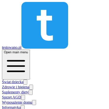
testowano.pl
Open main menu
Świat dziecka
Zdrowie i higiena
Suplementy diety
Sprzęt AGD
Wyposażenie domu
Informatyka