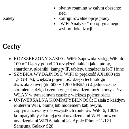
płynny roaming w całym obszarze
sieci
Zalety
konfigurowalne opcje pracy
"WiFi Analyzer" do optymalnego
wyboru lokalizacji
Cechy
ROZSZERZONY ZASIĘG WiFi: Zapewnia zasięg WiFi do
100 m² i łączy ponad 20 urządzeń, takich jak laptopy,
smartfony, głośniki, kamery IP, tablety, urządzenia IoT i inne
SZYBKA WYDAJNOŚĆ WIFI 6: prędkość AX1800 (do
1,8 GBit/s), większa pojemność dzięki technologii
dwuzakresowej (do 600 + 1200 MBit/s) i 4 jednoczesne
strumienie, dzięki czemu więcej urządzeń może korzystać z
WLAN w tym samym czasie z większą pojemnością
UNIWERSALNA KOMPATYBILNOŚĆ: Działa z każdym
routerem WiFi, bramą lub modemem kablowym,
zoptymalizowany dla wszystkich routerów WiFi 6, 100%
kompatybilny z istniejącymi urządzeniami WiFi i nowymi
urządzeniami WiFi 6, takimi jak Apple iPhone 11/12 i
Samsung Galaxy S20