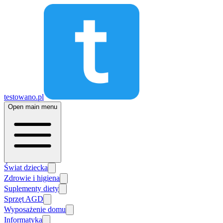
testowano.pl
Open main menu
Świat dziecka
Zdrowie i higiena
Suplementy diety
Sprzęt AGD
Wyposażenie domu
Informatyka