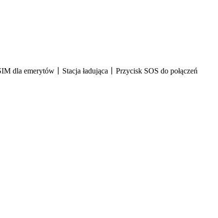
IM dla emerytów丨Stacja ładująca丨Przycisk SOS do połączeń