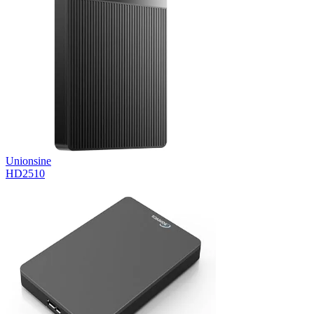
Unionsine
HD2510