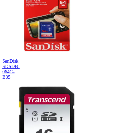
SanDisk
SDSDB-
064G-
B35