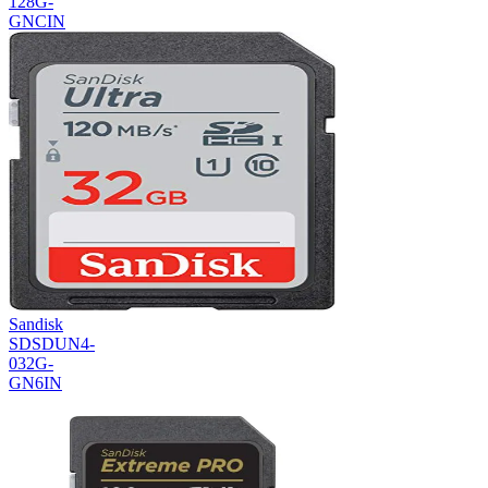
128G-
GNCIN
Sandisk
SDSDUN4-
032G-
GN6IN