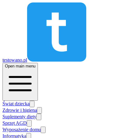
testowano.pl
Open main menu
Świat dziecka
Zdrowie i higiena
Suplementy diety
Sprzęt AGD
Wyposażenie domu
Informatyka