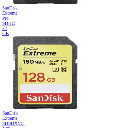
SanDisk
Extreme
Pro
SDHC
32
GB
SanDisk
Extreme
SDSDXV5-