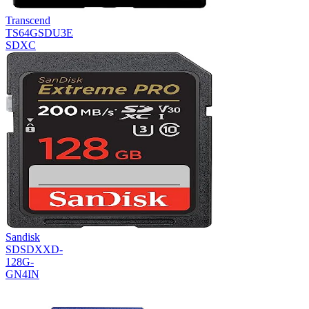
Transcend
TS64GSDU3E
SDXC
Sandisk
SDSDXXD-
128G-
GN4IN