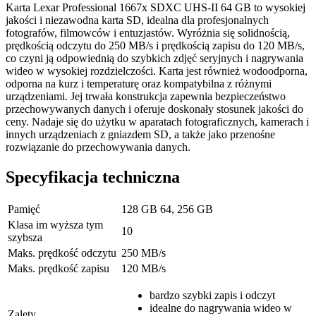
Karta Lexar Professional 1667x SDXC UHS-II 64 GB to wysokiej
jakości i niezawodna karta SD, idealna dla profesjonalnych
fotografów, filmowców i entuzjastów. Wyróżnia się solidnością,
prędkością odczytu do 250 MB/s i prędkością zapisu do 120 MB/s,
co czyni ją odpowiednią do szybkich zdjęć seryjnych i nagrywania
wideo w wysokiej rozdzielczości. Karta jest również wodoodporna,
odporna na kurz i temperaturę oraz kompatybilna z różnymi
urządzeniami. Jej trwała konstrukcja zapewnia bezpieczeństwo
przechowywanych danych i oferuje doskonały stosunek jakości do
ceny. Nadaje się do użytku w aparatach fotograficznych, kamerach i
innych urządzeniach z gniazdem SD, a także jako przenośne
rozwiązanie do przechowywania danych.
Specyfikacja techniczna
Pamięć
128 GB 64, 256 GB
Klasa im wyższa tym
10
szybsza
Maks. prędkość odczytu
250 MB/s
Maks. prędkość zapisu
120 MB/s
bardzo szybki zapis i odczyt
idealne do nagrywania wideo w
Zalety