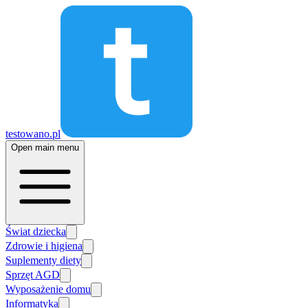
testowano.pl
Open main menu
Świat dziecka
Zdrowie i higiena
Suplementy diety
Sprzęt AGD
Wyposażenie domu
Informatyka