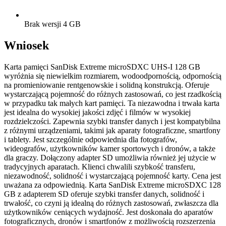
Brak wersji 4 GB
Wniosek
Karta pamięci SanDisk Extreme microSDXC UHS-I 128 GB
wyróżnia się niewielkim rozmiarem, wodoodpornością, odpornością
na promieniowanie rentgenowskie i solidną konstrukcją. Oferuje
wystarczającą pojemność do różnych zastosowań, co jest rzadkością
w przypadku tak małych kart pamięci. Ta niezawodna i trwała karta
jest idealna do wysokiej jakości zdjęć i filmów w wysokiej
rozdzielczości. Zapewnia szybki transfer danych i jest kompatybilna
z różnymi urządzeniami, takimi jak aparaty fotograficzne, smartfony
i tablety. Jest szczególnie odpowiednia dla fotografów,
wideografów, użytkowników kamer sportowych i dronów, a także
dla graczy. Dołączony adapter SD umożliwia również jej użycie w
tradycyjnych aparatach. Klienci chwalili szybkość transferu,
niezawodność, solidność i wystarczającą pojemność karty. Cena jest
uważana za odpowiednią. Karta SanDisk Extreme microSDXC 128
GB z adapterem SD oferuje szybki transfer danych, solidność i
trwałość, co czyni ją idealną do różnych zastosowań, zwłaszcza dla
użytkowników ceniących wydajność. Jest doskonała do aparatów
fotograficznych, dronów i smartfonów z możliwością rozszerzenia