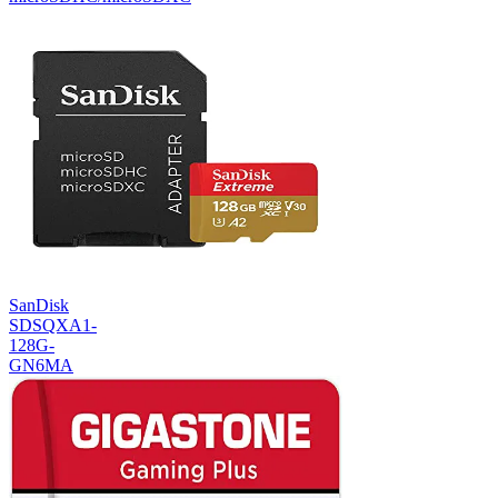
SanDisk
SDSQXA1-
128G-
GN6MA