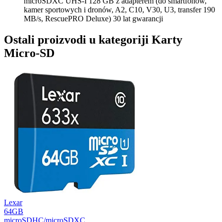
microSDXC UHS-I 128 GB z adapterem (do smartfonów,
kamer sportowych i dronów, A2, C10, V30, U3, transfer 190
MB/s, RescuePRO Deluxe) 30 lat gwarancji
Ostali proizvodi u kategoriji Karty
Micro-SD
Lexar
64GB
microSDHC/microSDXC