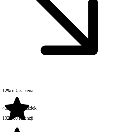
12% niższa cena
4.8 na 5 gwiazdek
102.860 recenzji