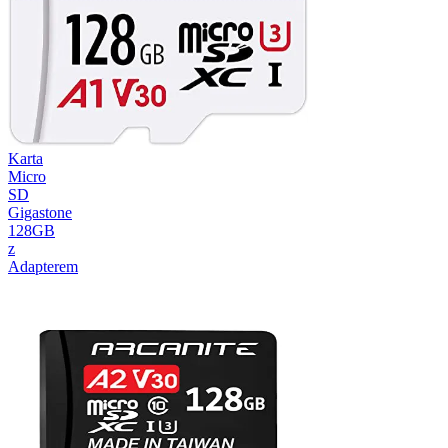
Karta
Micro
SD
Gigastone
128GB
z
Adapterem