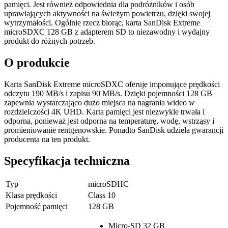
pamięci. Jest również odpowiednia dla podróżników i osób
uprawiających aktywności na świeżym powietrzu, dzięki swojej
wytrzymałości. Ogólnie rzecz biorąc, karta SanDisk Extreme
microSDXC 128 GB z adapterem SD to niezawodny i wydajny
produkt do różnych potrzeb.
O produkcie
Karta SanDisk Extreme microSDXC oferuje imponujące prędkości
odczytu 190 MB/s i zapisu 90 MB/s. Dzięki pojemności 128 GB
zapewnia wystarczająco dużo miejsca na nagrania wideo w
rozdzielczości 4K UHD. Karta pamięci jest niezwykle trwała i
odporna, ponieważ jest odporna na temperaturę, wodę, wstrząsy i
promieniowanie rentgenowskie. Ponadto SanDisk udziela gwarancji
producenta na ten produkt.
Specyfikacja techniczna
Typ
microSDHC
Klasa prędkości
Class 10
Pojemność pamięci
128 GB
Micro-SD 32 GB