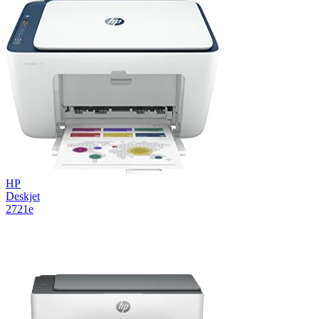
HP
Deskjet
2721e