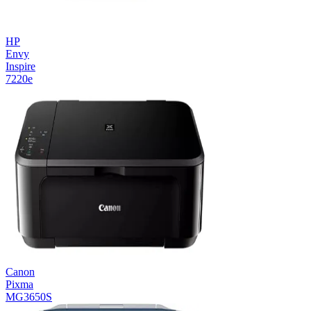
HP
Envy
Inspire
7220e
Canon
Pixma
MG3650S