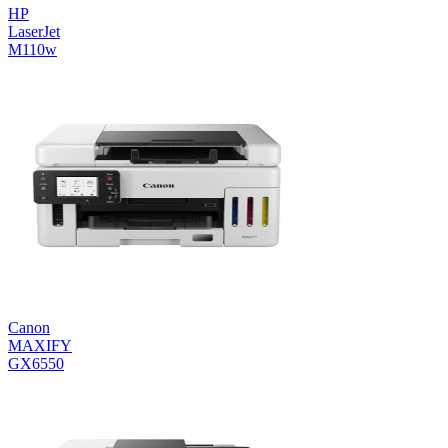
HP
LaserJet
M110w
Canon
MAXIFY
GX6550