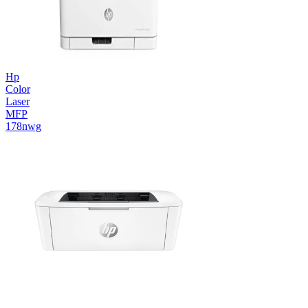
Hp
Color
Laser
MFP
178nwg