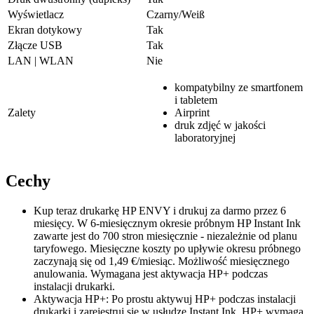
Wyświetlacz
Czarny/Weiß
Ekran dotykowy
Tak
Złącze USB
Tak
LAN | WLAN
Nie
kompatybilny ze smartfonem
i tabletem
Zalety
Airprint
druk zdjęć w jakości
laboratoryjnej
Cechy
Kup teraz drukarkę HP ENVY i drukuj za darmo przez 6
miesięcy. W 6-miesięcznym okresie próbnym HP Instant Ink
zawarte jest do 700 stron miesięcznie - niezależnie od planu
taryfowego. Miesięczne koszty po upływie okresu próbnego
zaczynają się od 1,49 €/miesiąc. Możliwość miesięcznego
anulowania. Wymagana jest aktywacja HP+ podczas
instalacji drukarki.
Aktywacja HP+: Po prostu aktywuj HP+ podczas instalacji
drukarki i zarejestruj się w usłudze Instant Ink. HP+ wymaga