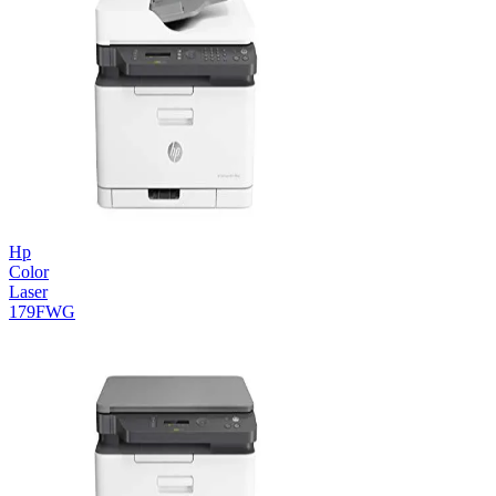
Hp
Color
Laser
179FWG