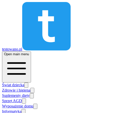
testowano.pl
Open main menu
Świat dziecka
Zdrowie i higiena
Suplementy diety
Sprzęt AGD
Wyposażenie domu
Informatyka