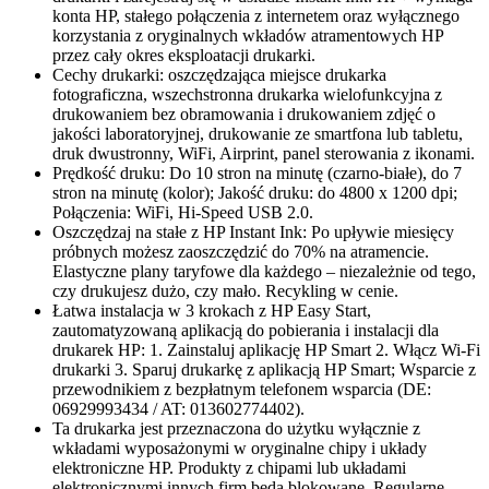
konta HP, stałego połączenia z internetem oraz wyłącznego
korzystania z oryginalnych wkładów atramentowych HP
przez cały okres eksploatacji drukarki.
Cechy drukarki: oszczędzająca miejsce drukarka
fotograficzna, wszechstronna drukarka wielofunkcyjna z
drukowaniem bez obramowania i drukowaniem zdjęć o
jakości laboratoryjnej, drukowanie ze smartfona lub tabletu,
druk dwustronny, WiFi, Airprint, panel sterowania z ikonami.
Prędkość druku: Do 10 stron na minutę (czarno-białe), do 7
stron na minutę (kolor); Jakość druku: do 4800 x 1200 dpi;
Połączenia: WiFi, Hi-Speed USB 2.0.
Oszczędzaj na stałe z HP Instant Ink: Po upływie miesięcy
próbnych możesz zaoszczędzić do 70% na atramencie.
Elastyczne plany taryfowe dla każdego – niezależnie od tego,
czy drukujesz dużo, czy mało. Recykling w cenie.
Łatwa instalacja w 3 krokach z HP Easy Start,
zautomatyzowaną aplikacją do pobierania i instalacji dla
drukarek HP: 1. Zainstaluj aplikację HP Smart 2. Włącz Wi-Fi
drukarki 3. Sparuj drukarkę z aplikacją HP Smart; Wsparcie z
przewodnikiem z bezpłatnym telefonem wsparcia (DE:
06929993434 / AT: 013602774402).
Ta drukarka jest przeznaczona do użytku wyłącznie z
wkładami wyposażonymi w oryginalne chipy i układy
elektroniczne HP. Produkty z chipami lub układami
elektronicznymi innych firm będą blokowane. Regularne