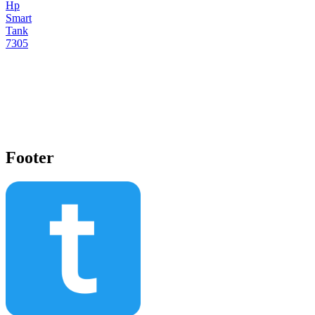
Hp
Smart
Tank
7305
Footer