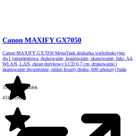
Canon MAXIFY GX7050
Canon MAXIFY GX7050 MegaTank drukarka wielofunkcyjna
4w1 (atramentowa, drukowanie, kopiowanie, skanowanie, faks, A4,
WLAN, LAN, ekran dotykowy LCD 6,7 cm, drukowanie i
skanowanie dwustronne, niskie koszty druku, 600 arkuszy) biała
3.9 na 5 gwiazdek
431 recenzji