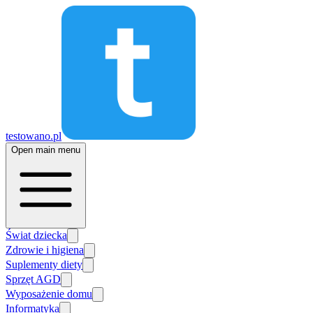
testowano.pl
Open main menu
Świat dziecka
Zdrowie i higiena
Suplementy diety
Sprzęt AGD
Wyposażenie domu
Informatyka