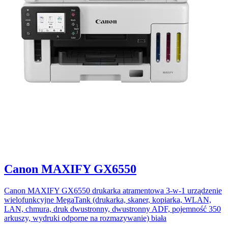
Canon MAXIFY GX6550
Canon MAXIFY GX6550 drukarka atramentowa 3-w-1 urządzenie
wielofunkcyjne MegaTank (drukarka, skaner, kopiarka, WLAN,
LAN, chmura, druk dwustronny, dwustronny ADF, pojemność 350
arkuszy, wydruki odporne na rozmazywanie) biała