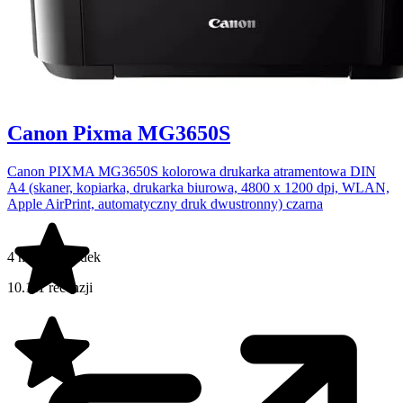
Canon Pixma MG3650S
Canon PIXMA MG3650S kolorowa drukarka atramentowa DIN
A4 (skaner, kopiarka, drukarka biurowa, 4800 x 1200 dpi, WLAN,
Apple AirPrint, automatyczny druk dwustronny) czarna
4 na 5 gwiazdek
10.111 recenzji